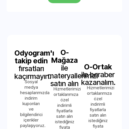
O-
Odyogram'ı
Mağaza
takip edin
O-Ortak
ile
fırsatları
ile beraber
materyallerimizi
kaçırmayın.
kazanalım.
Sosyal
satın alın
medya
Hizmetlerimizi
Hizmetlerimizi
hesaplarımızda
ortaklarımıza
ortaklarımıza
indirim
özel
özel
kuponları
indirimli
indirimli
ve
fiyatlarla
fiyatlarla
bilgilendirici
satın alın
satın alın
içerikler
istediğiniz
istediğiniz
paylaşıyoruz.
fiyata
fiyata