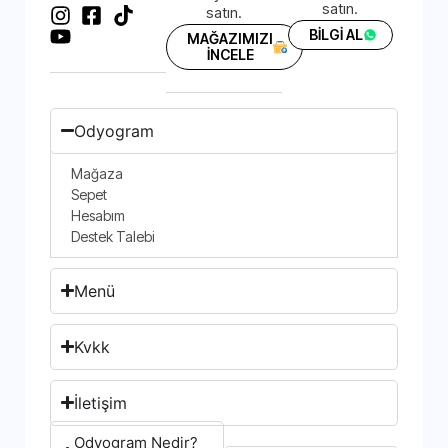
satın.
satın.
BİLGİ AL
MAĞAZIMIZI
İNCELE
Odyogram
Mağaza
Sepet
Hesabım
Destek Talebi
Menü
Kvkk
İletişim
Odyogram Nedir?