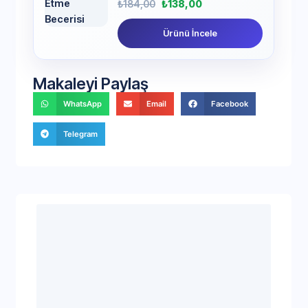
₺
184,00
₺
138,00
Ürünü İncele
Makaleyi Paylaş
WhatsApp
Email
Facebook
Telegram