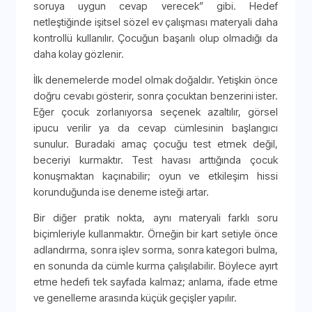
soruya uygun cevap verecek” gibi. Hedef
netleştiğinde işitsel sözel ev çalışması materyali daha
kontrollü kullanılır. Çocuğun başarılı olup olmadığı da
daha kolay gözlenir.
İlk denemelerde model olmak doğaldır. Yetişkin önce
doğru cevabı gösterir, sonra çocuktan benzerini ister.
Eğer çocuk zorlanıyorsa seçenek azaltılır, görsel
ipucu verilir ya da cevap cümlesinin başlangıcı
sunulur. Buradaki amaç çocuğu test etmek değil,
beceriyi kurmaktır. Test havası arttığında çocuk
konuşmaktan kaçınabilir; oyun ve etkileşim hissi
korunduğunda ise deneme isteği artar.
Bir diğer pratik nokta, aynı materyali farklı soru
biçimleriyle kullanmaktır. Örneğin bir kart setiyle önce
adlandırma, sonra işlev sorma, sonra kategori bulma,
en sonunda da cümle kurma çalışılabilir. Böylece ayırt
etme hedefi tek sayfada kalmaz; anlama, ifade etme
ve genelleme arasında küçük geçişler yapılır.