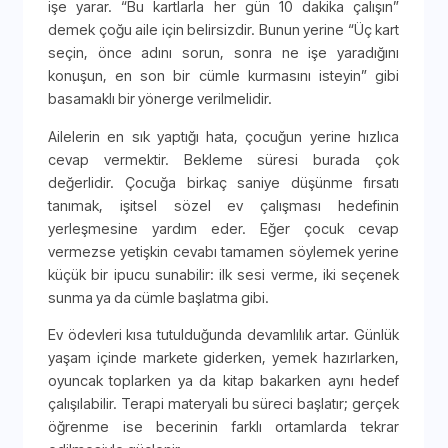
işe yarar. “Bu kartlarla her gün 10 dakika çalışın”
demek çoğu aile için belirsizdir. Bunun yerine “Üç kart
seçin, önce adını sorun, sonra ne işe yaradığını
konuşun, en son bir cümle kurmasını isteyin” gibi
basamaklı bir yönerge verilmelidir.
Ailelerin en sık yaptığı hata, çocuğun yerine hızlıca
cevap vermektir. Bekleme süresi burada çok
değerlidir. Çocuğa birkaç saniye düşünme fırsatı
tanımak, işitsel sözel ev çalışması hedefinin
yerleşmesine yardım eder. Eğer çocuk cevap
vermezse yetişkin cevabı tamamen söylemek yerine
küçük bir ipucu sunabilir: ilk sesi verme, iki seçenek
sunma ya da cümle başlatma gibi.
Ev ödevleri kısa tutulduğunda devamlılık artar. Günlük
yaşam içinde markete giderken, yemek hazırlarken,
oyuncak toplarken ya da kitap bakarken aynı hedef
çalışılabilir. Terapi materyali bu süreci başlatır; gerçek
öğrenme ise becerinin farklı ortamlarda tekrar