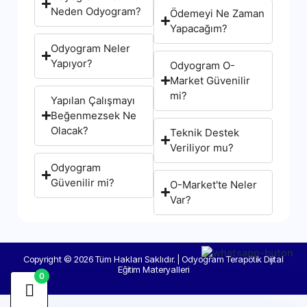
Neden Odyogram?
Ödemeyi Ne Zaman
Yapacağım?
Odyogram Neler
Yapıyor?
Odyogram O-
Market Güvenilir
mi?
Yapılan Çalışmayı
Beğenmezsek Ne
Olacak?
Teknik Destek
Veriliyor mu?
Odyogram
Güvenilir mi?
O-Market'te Neler
Var?
Copyright © 2026 Tüm Hakları Saklıdır. | Odyogram Terapötik Dijital
Eğitim Materyalleri
0