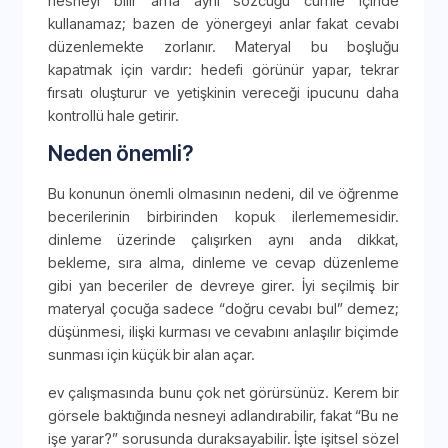
nesneyi bilir ama aynı sözcüğü cümle içinde
kullanamaz; bazen de yönergeyi anlar fakat cevabı
düzenlemekte zorlanır. Materyal bu boşluğu
kapatmak için vardır: hedefi görünür yapar, tekrar
fırsatı oluşturur ve yetişkinin vereceği ipucunu daha
kontrollü hale getirir.
Neden önemli?
Bu konunun önemli olmasının nedeni, dil ve öğrenme
becerilerinin birbirinden kopuk ilerlememesidir.
dinleme üzerinde çalışırken aynı anda dikkat,
bekleme, sıra alma, dinleme ve cevap düzenleme
gibi yan beceriler de devreye girer. İyi seçilmiş bir
materyal çocuğa sadece “doğru cevabı bul” demez;
düşünmesi, ilişki kurması ve cevabını anlaşılır biçimde
sunması için küçük bir alan açar.
ev çalışmasında bunu çok net görürsünüz. Kerem bir
görsele baktığında nesneyi adlandırabilir, fakat “Bu ne
işe yarar?” sorusunda duraksayabilir. İşte işitsel sözel