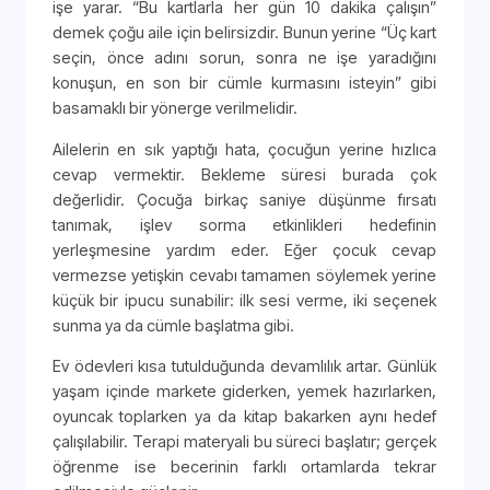
işe yarar. “Bu kartlarla her gün 10 dakika çalışın”
demek çoğu aile için belirsizdir. Bunun yerine “Üç kart
seçin, önce adını sorun, sonra ne işe yaradığını
konuşun, en son bir cümle kurmasını isteyin” gibi
basamaklı bir yönerge verilmelidir.
Ailelerin en sık yaptığı hata, çocuğun yerine hızlıca
cevap vermektir. Bekleme süresi burada çok
değerlidir. Çocuğa birkaç saniye düşünme fırsatı
tanımak, işlev sorma etkinlikleri hedefinin
yerleşmesine yardım eder. Eğer çocuk cevap
vermezse yetişkin cevabı tamamen söylemek yerine
küçük bir ipucu sunabilir: ilk sesi verme, iki seçenek
sunma ya da cümle başlatma gibi.
Ev ödevleri kısa tutulduğunda devamlılık artar. Günlük
yaşam içinde markete giderken, yemek hazırlarken,
oyuncak toplarken ya da kitap bakarken aynı hedef
çalışılabilir. Terapi materyali bu süreci başlatır; gerçek
öğrenme ise becerinin farklı ortamlarda tekrar