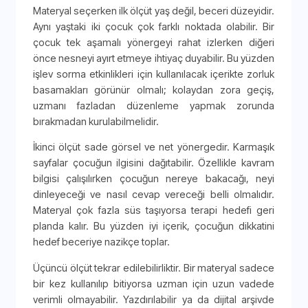
Materyal seçerken ilk ölçüt yaş değil, beceri düzeyidir.
Aynı yaştaki iki çocuk çok farklı noktada olabilir. Bir
çocuk tek aşamalı yönergeyi rahat izlerken diğeri
önce nesneyi ayırt etmeye ihtiyaç duyabilir. Bu yüzden
işlev sorma etkinlikleri için kullanılacak içerikte zorluk
basamakları görünür olmalı; kolaydan zora geçiş,
uzmanı fazladan düzenleme yapmak zorunda
bırakmadan kurulabilmelidir.
İkinci ölçüt sade görsel ve net yönergedir. Karmaşık
sayfalar çocuğun ilgisini dağıtabilir. Özellikle kavram
bilgisi çalışılırken çocuğun nereye bakacağı, neyi
dinleyeceği ve nasıl cevap vereceği belli olmalıdır.
Materyal çok fazla süs taşıyorsa terapi hedefi geri
planda kalır. Bu yüzden iyi içerik, çocuğun dikkatini
hedef beceriye nazikçe toplar.
Üçüncü ölçüt tekrar edilebilirliktir. Bir materyal sadece
bir kez kullanılıp bitiyorsa uzman için uzun vadede
verimli olmayabilir. Yazdırılabilir ya da dijital arşivde