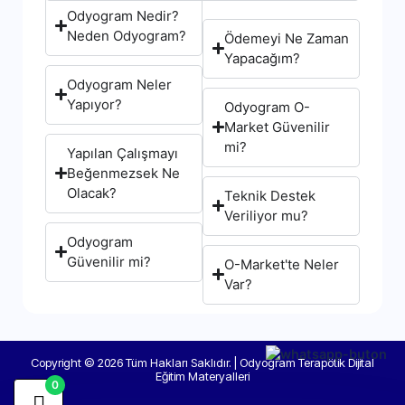
Odyogram Nedir?
Neden Odyogram?
Ödemeyi Ne Zaman
Yapacağım?
Odyogram Neler
Yapıyor?
Odyogram O-
Market Güvenilir
mi?
Yapılan Çalışmayı
Beğenmezsek Ne
Olacak?
Teknik Destek
Veriliyor mu?
Odyogram
Güvenilir mi?
O-Market'te Neler
Var?
Copyright © 2026 Tüm Hakları Saklıdır. | Odyogram Terapötik Dijital
Eğitim Materyalleri
0