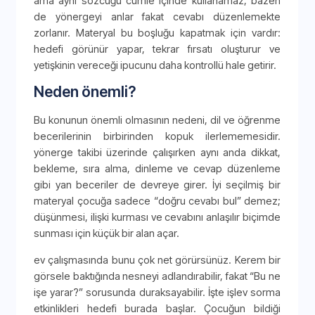
ama aynı sözcüğü cümle içinde kullanamaz; bazen
de yönergeyi anlar fakat cevabı düzenlemekte
zorlanır. Materyal bu boşluğu kapatmak için vardır:
hedefi görünür yapar, tekrar fırsatı oluşturur ve
yetişkinin vereceği ipucunu daha kontrollü hale getirir.
Neden önemli?
Bu konunun önemli olmasının nedeni, dil ve öğrenme
becerilerinin birbirinden kopuk ilerlememesidir.
yönerge takibi üzerinde çalışırken aynı anda dikkat,
bekleme, sıra alma, dinleme ve cevap düzenleme
gibi yan beceriler de devreye girer. İyi seçilmiş bir
materyal çocuğa sadece “doğru cevabı bul” demez;
düşünmesi, ilişki kurması ve cevabını anlaşılır biçimde
sunması için küçük bir alan açar.
ev çalışmasında bunu çok net görürsünüz. Kerem bir
görsele baktığında nesneyi adlandırabilir, fakat “Bu ne
işe yarar?” sorusunda duraksayabilir. İşte işlev sorma
etkinlikleri hedefi burada başlar. Çocuğun bildiği