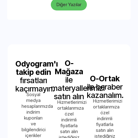
Diğer Yazılar
O-
Odyogram'ı
Mağaza
takip edin
O-Ortak
ile
fırsatları
ile beraber
materyallerimizi
kaçırmayın.
kazanalım.
Sosyal
satın alın
medya
Hizmetlerimizi
Hizmetlerimizi
hesaplarımızda
ortaklarımıza
ortaklarımıza
indirim
özel
özel
kuponları
indirimli
indirimli
ve
fiyatlarla
fiyatlarla
bilgilendirici
satın alın
satın alın
içerikler
istediğiniz
istediğiniz