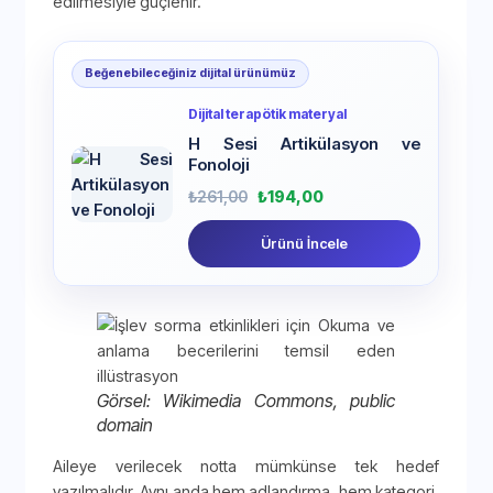
edilmesiyle güçlenir.
Beğenebileceğiniz dijital ürünümüz
Dijital terapötik materyal
H Sesi Artikülasyon ve
Fonoloji
₺
261,00
₺
194,00
Ürünü İncele
Görsel: Wikimedia Commons, public
domain
Aileye verilecek notta mümkünse tek hedef
yazılmalıdır. Aynı anda hem adlandırma, hem kategori,