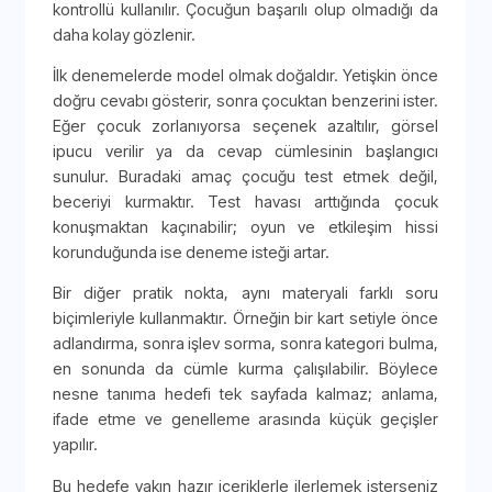
kontrollü kullanılır. Çocuğun başarılı olup olmadığı da
daha kolay gözlenir.
İlk denemelerde model olmak doğaldır. Yetişkin önce
doğru cevabı gösterir, sonra çocuktan benzerini ister.
Eğer çocuk zorlanıyorsa seçenek azaltılır, görsel
ipucu verilir ya da cevap cümlesinin başlangıcı
sunulur. Buradaki amaç çocuğu test etmek değil,
beceriyi kurmaktır. Test havası arttığında çocuk
konuşmaktan kaçınabilir; oyun ve etkileşim hissi
korunduğunda ise deneme isteği artar.
Bir diğer pratik nokta, aynı materyali farklı soru
biçimleriyle kullanmaktır. Örneğin bir kart setiyle önce
adlandırma, sonra işlev sorma, sonra kategori bulma,
en sonunda da cümle kurma çalışılabilir. Böylece
nesne tanıma hedefi tek sayfada kalmaz; anlama,
ifade etme ve genelleme arasında küçük geçişler
yapılır.
Bu hedefe yakın hazır içeriklerle ilerlemek isterseniz