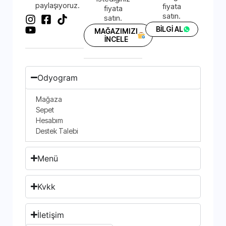
paylaşıyoruz.
fiyata
fiyata
satın.
satın.
BİLGİ AL
MAĞAZIMIZI
İNCELE
Odyogram
Mağaza
Sepet
Hesabım
Destek Talebi
Menü
Kvkk
İletişim