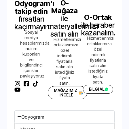
O-
Odyogram'ı
Mağaza
takip edin
O-Ortak
ile
fırsatları
ile beraber
materyallerimizi
kaçırmayın.
kazanalım.
Sosyal
satın alın
medya
Hizmetlerimizi
Hizmetlerimizi
hesaplarımızda
ortaklarımıza
ortaklarımıza
indirim
özel
özel
kuponları
indirimli
indirimli
ve
fiyatlarla
fiyatlarla
bilgilendirici
satın alın
satın alın
içerikler
istediğiniz
istediğiniz
paylaşıyoruz.
fiyata
fiyata
satın.
satın.
BİLGİ AL
MAĞAZIMIZI
İNCELE
Odyogram