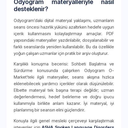
Odyogram materyalleriyle nasıl
desteklenir?
Odyogram’daki dijital materyal yaklaşımı, uzmanların
seans öncesi hazırlık yükünü azaltırken hedefe uygun
içerik kullanmasını kolaylaştırmayı amaçlar. PDF
yapısındaki materyaller yazdırılabilir, dosyalanabilir ve
farklı seanslarda yeniden kullanılabilir. Bu da özellikle
yoğun çalışan uzmanlar için pratik bir arşiv oluşturur.
Karşılıklı konuşma becerisi: Sohbeti Başlatma ve
Sürdürme konusunda çalışırken Odyogram O-
Market’teki ilgili materyaller, seans akışına hızlıca
eklenebilecek yardımcı içerikler olarak düşünülebilir.
Elbette materyal tek başına terapi değildir; uzman
değerlendirmesi, hedef belirleme ve doğru ipucu
kullanımıyla birlikte anlam kazanır. İyi materyal, iyi
planlanmış bir seansın elini güçlendirir.
Konuyla ilgili genel mesleki çerçeveyi karşılaştırmak
isteyenler için
ASHA Spoken Language Disorders