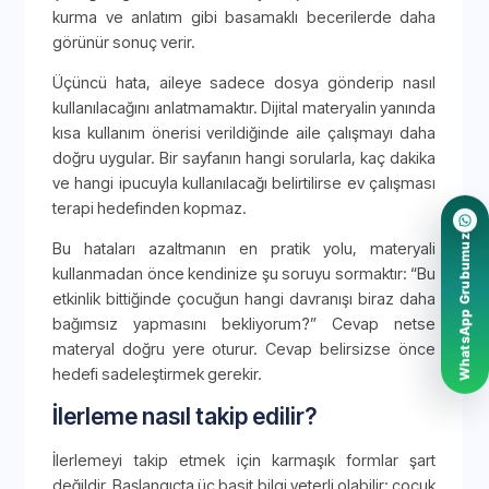
kurma ve anlatım gibi basamaklı becerilerde daha
görünür sonuç verir.
Üçüncü hata, aileye sadece dosya gönderip nasıl
kullanılacağını anlatmamaktır. Dijital materyalin yanında
kısa kullanım önerisi verildiğinde aile çalışmayı daha
doğru uygular. Bir sayfanın hangi sorularla, kaç dakika
ve hangi ipucuyla kullanılacağı belirtilirse ev çalışması
terapi hedefinden kopmaz.
WhatsApp Grubumuz
Bu hataları azaltmanın en pratik yolu, materyali
kullanmadan önce kendinize şu soruyu sormaktır: “Bu
etkinlik bittiğinde çocuğun hangi davranışı biraz daha
bağımsız yapmasını bekliyorum?” Cevap netse
materyal doğru yere oturur. Cevap belirsizse önce
hedefi sadeleştirmek gerekir.
İlerleme nasıl takip edilir?
İlerlemeyi takip etmek için karmaşık formlar şart
değildir. Başlangıçta üç basit bilgi yeterli olabilir: çocuk