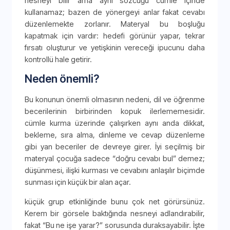
nesneyi bilir ama aynı sözcüğü cümle içinde
kullanamaz; bazen de yönergeyi anlar fakat cevabı
düzenlemekte zorlanır. Materyal bu boşluğu
kapatmak için vardır: hedefi görünür yapar, tekrar
fırsatı oluşturur ve yetişkinin vereceği ipucunu daha
kontrollü hale getirir.
Neden önemli?
Bu konunun önemli olmasının nedeni, dil ve öğrenme
becerilerinin birbirinden kopuk ilerlememesidir.
cümle kurma üzerinde çalışırken aynı anda dikkat,
bekleme, sıra alma, dinleme ve cevap düzenleme
gibi yan beceriler de devreye girer. İyi seçilmiş bir
materyal çocuğa sadece “doğru cevabı bul” demez;
düşünmesi, ilişki kurması ve cevabını anlaşılır biçimde
sunması için küçük bir alan açar.
küçük grup etkinliğinde bunu çok net görürsünüz.
Kerem bir görsele baktığında nesneyi adlandırabilir,
fakat “Bu ne işe yarar?” sorusunda duraksayabilir. İşte