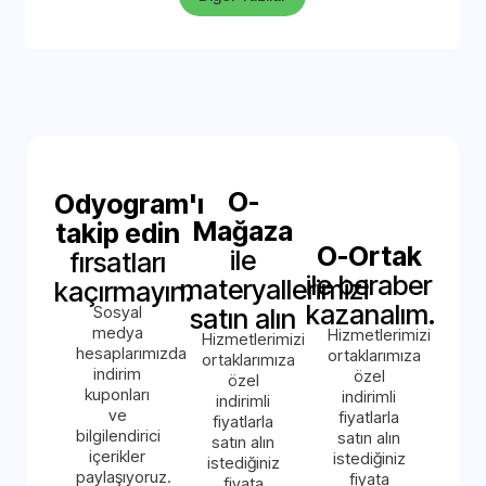
O-
Odyogram'ı
Mağaza
takip edin
O-Ortak
ile
fırsatları
ile beraber
materyallerimizi
kaçırmayın.
kazanalım.
Sosyal
satın alın
medya
Hizmetlerimizi
Hizmetlerimizi
hesaplarımızda
ortaklarımıza
ortaklarımıza
indirim
özel
özel
kuponları
indirimli
indirimli
ve
fiyatlarla
fiyatlarla
bilgilendirici
satın alın
satın alın
içerikler
istediğiniz
istediğiniz
paylaşıyoruz.
fiyata
fiyata