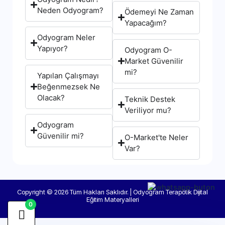
Neden Odyogram?
Ödemeyi Ne Zaman
Yapacağım?
Odyogram Neler
Yapıyor?
Odyogram O-
Market Güvenilir
mi?
Yapılan Çalışmayı
Beğenmezsek Ne
Olacak?
Teknik Destek
Veriliyor mu?
Odyogram
Güvenilir mi?
O-Market'te Neler
Var?
Copyright © 2026 Tüm Hakları Saklıdır. | Odyogram Terapötik Dijital
Eğitim Materyalleri
0