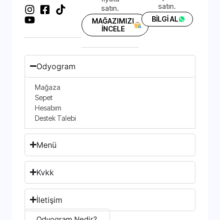
satın.
satın.
BİLGİ AL
MAĞAZIMIZI
İNCELE
Odyogram
Mağaza
Sepet
Hesabım
Destek Talebi
Menü
Kvkk
İletişim
Odyogram Nedir?