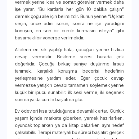
vermek yerine kısa ve somut görevler vermek daha
işe yarar. “Bu kartlarla her gün 10 dakika çalışın”
demek çoğu aile için belirsizdir. Bunun yerine “Üç kart
seçin, önce adını sorun, sonra ne işe yaradığını
konuşun, en son bir cümle kurmasını isteyin” gibi
basamaklı bir yönerge verilmelidir.
Ailelerin en sık yaptığı hata, çocuğun yerine hızlıca
cevap vermektir. Bekleme süresi burada çok
değerlidir. Çocuğa birkaç saniye düşünme fırsatı
tanımak, karşılıklı konuşma becerisi hedefinin
yerleşmesine yardım eder. Eğer çocuk cevap
vermezse yetişkin cevabı tamamen söylemek yerine
küçük bir ipucu sunabilir: ilk sesi verme, iki seçenek
sunma ya da cümle başlatma gibi.
Ev ödevleri kısa tutulduğunda devamlılık artar. Günlük
yaşam içinde markete giderken, yemek hazırlarken,
oyuncak toplarken ya da kitap bakarken aynı hedef
çalışılabilir. Terapi materyali bu süreci başlatır; gerçek