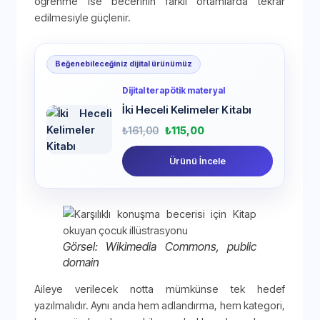
öğrenme ise becerinin farklı ortamlarda tekrar
edilmesiyle güçlenir.
Beğenebileceğiniz dijital ürünümüz
Dijital terapötik materyal
İki Heceli Kelimeler Kitabı
₺
161,00
₺
115,00
Ürünü İncele
Görsel: Wikimedia Commons, public
domain
Aileye verilecek notta mümkünse tek hedef
yazılmalıdır. Aynı anda hem adlandırma, hem kategori,