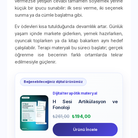
vermezse yetişkin cevabı tamamen söylemek yerine
küçük bir ipucu sunabilir: ilk sesi verme, iki seçenek
sunma ya da cümle başlatma gibi.
Ev ödevleri kısa tutulduğunda devamlılık artar. Günlük
yaşam içinde markete giderken, yemek hazırlarken,
oyuncak toplarken ya da kitap bakarken aynı hedef
çalışılabilir. Terapi materyali bu süreci başlatır; gerçek
öğrenme ise becerinin farklı ortamlarda tekrar
edilmesiyle güçlenir.
Beğenebileceğiniz dijital ürünümüz
Dijital terapötik materyal
H Sesi Artikülasyon ve
Fonoloji
₺
261,00
₺
194,00
Ürünü İncele