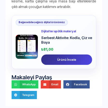
kesme, kartla çalışma veya masa başı etkinliklerde
çıktı almak çocuğun katılımını artırabilir.
Beğenebileceğiniz dijital ürünümüz
Dijital terapötik materyal
Serbest Aktivite: Kodla, Çiz ve
Boya
₺
81,00
Ürünü İncele
Makaleyi Paylaş
WhatsApp
Email
Facebook
Telegram