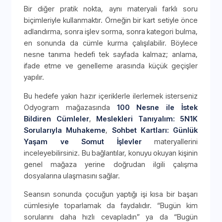
Bir diğer pratik nokta, aynı materyali farklı soru
biçimleriyle kullanmaktır. Örneğin bir kart setiyle önce
adlandırma, sonra işlev sorma, sonra kategori bulma,
en sonunda da cümle kurma çalışılabilir. Böylece
nesne tanıma hedefi tek sayfada kalmaz; anlama,
ifade etme ve genelleme arasında küçük geçişler
yapılır.
Bu hedefe yakın hazır içeriklerle ilerlemek isterseniz
Odyogram mağazasında
100 Nesne ile İstek
Bildiren Cümleler
,
Meslekleri Tanıyalım: 5N1K
Sorularıyla Muhakeme
,
Sohbet Kartları: Günlük
Yaşam ve Somut İşlevler
materyallerini
inceleyebilirsiniz. Bu bağlantılar, konuyu okuyan kişinin
genel mağaza yerine doğrudan ilgili çalışma
dosyalarına ulaşmasını sağlar.
Seansın sonunda çocuğun yaptığı işi kısa bir başarı
cümlesiyle toparlamak da faydalıdır. “Bugün kim
sorularını daha hızlı cevapladın” ya da “Bugün