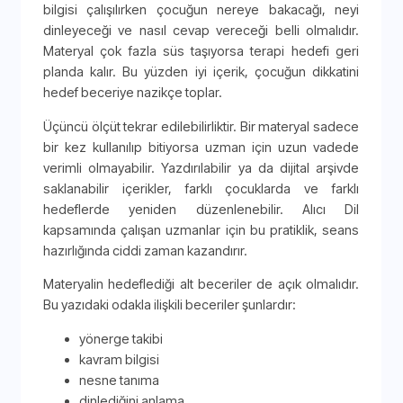
bilgisi çalışılırken çocuğun nereye bakacağı, neyi
dinleyeceği ve nasıl cevap vereceği belli olmalıdır.
Materyal çok fazla süs taşıyorsa terapi hedefi geri
planda kalır. Bu yüzden iyi içerik, çocuğun dikkatini
hedef beceriye nazikçe toplar.
Üçüncü ölçüt tekrar edilebilirliktir. Bir materyal sadece
bir kez kullanılıp bitiyorsa uzman için uzun vadede
verimli olmayabilir. Yazdırılabilir ya da dijital arşivde
saklanabilir içerikler, farklı çocuklarda ve farklı
hedeflerde yeniden düzenlenebilir. Alıcı Dil
kapsamında çalışan uzmanlar için bu pratiklik, seans
hazırlığında ciddi zaman kazandırır.
Materyalin hedeflediği alt beceriler de açık olmalıdır.
Bu yazıdaki odakla ilişkili beceriler şunlardır:
yönerge takibi
kavram bilgisi
nesne tanıma
dinlediğini anlama