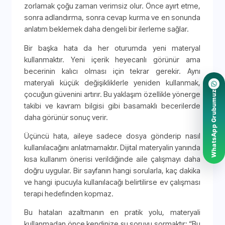
zorlamak çoğu zaman verimsiz olur. Önce ayırt etme,
sonra adlandırma, sonra cevap kurma ve en sonunda
anlatım beklemek daha dengeli bir ilerleme sağlar.
Bir başka hata da her oturumda yeni materyal
kullanmaktır. Yeni içerik heyecanlı görünür ama
becerinin kalıcı olması için tekrar gerekir. Aynı
materyali küçük değişikliklerle yeniden kullanmak,
WhatsApp Grubumuz
çocuğun güvenini artırır. Bu yaklaşım özellikle yönerge
takibi ve kavram bilgisi gibi basamaklı becerilerde
daha görünür sonuç verir.
Üçüncü hata, aileye sadece dosya gönderip nasıl
kullanılacağını anlatmamaktır. Dijital materyalin yanında
kısa kullanım önerisi verildiğinde aile çalışmayı daha
doğru uygular. Bir sayfanın hangi sorularla, kaç dakika
ve hangi ipucuyla kullanılacağı belirtilirse ev çalışması
terapi hedefinden kopmaz.
Bu hataları azaltmanın en pratik yolu, materyali
kullanmadan önce kendinize şu soruyu sormaktır: “Bu