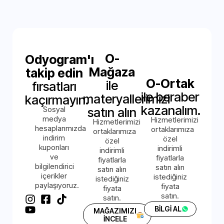
O-
Odyogram'ı
Mağaza
takip edin
O-Ortak
ile
fırsatları
ile beraber
materyallerimizi
kaçırmayın.
kazanalım.
Sosyal
satın alın
medya
Hizmetlerimizi
Hizmetlerimizi
hesaplarımızda
ortaklarımıza
ortaklarımıza
indirim
özel
özel
kuponları
indirimli
indirimli
ve
fiyatlarla
fiyatlarla
bilgilendirici
satın alın
satın alın
içerikler
istediğiniz
istediğiniz
paylaşıyoruz.
fiyata
fiyata
satın.
satın.
BİLGİ AL
MAĞAZIMIZI
İNCELE