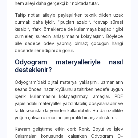
hem aileyi daha gerçekçi bir noktada tutar.
Takip notları aileyle paylaşılırken teknik dilden uzak
durmak daha iyidir. “İpuçları azaldı”, “cevap süresi
kısaldı”, “farklı örneklerde de kullanmaya başladı” gibi
cümleler, sürecin anlaşılmasını kolaylaştırır. Böylece
aile sadece ödev yapmış olmaz; çocuğun hangi
beceride ilerlediğini de görür.
Odyogram materyalleriyle nasıl
desteklenir?
Odyogram’daki dijital materyal yaklaşımı, uzmanların
seans öncesi hazırlık yükünü azaltırken hedefe uygun
içerik kullanmasını kolaylaştırmayı amaçlar. PDF
yapısındaki materyaller yazdırılabilir, dosyalanabilir ve
farklı seanslarda yeniden kullanılabilir. Bu da özellikle
yoğun çalışan uzmanlar için pratik bir arşiv oluşturur.
Kavram geliştirme etkinlikleri: Renk, Boyut ve İşlev
Çalışmaları konusunda çalışırken Odyogram O-