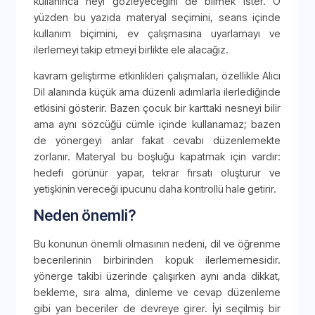
kullanınca neyi gözleyeceğini de bilmek ister. O
yüzden bu yazıda materyal seçimini, seans içinde
kullanım biçimini, ev çalışmasına uyarlamayı ve
ilerlemeyi takip etmeyi birlikte ele alacağız.
kavram geliştirme etkinlikleri çalışmaları, özellikle Alıcı
Dil alanında küçük ama düzenli adımlarla ilerlediğinde
etkisini gösterir. Bazen çocuk bir karttaki nesneyi bilir
ama aynı sözcüğü cümle içinde kullanamaz; bazen
de yönergeyi anlar fakat cevabı düzenlemekte
zorlanır. Materyal bu boşluğu kapatmak için vardır:
hedefi görünür yapar, tekrar fırsatı oluşturur ve
yetişkinin vereceği ipucunu daha kontrollü hale getirir.
Neden önemli?
Bu konunun önemli olmasının nedeni, dil ve öğrenme
becerilerinin birbirinden kopuk ilerlememesidir.
yönerge takibi üzerinde çalışırken aynı anda dikkat,
bekleme, sıra alma, dinleme ve cevap düzenleme
gibi yan beceriler de devreye girer. İyi seçilmiş bir