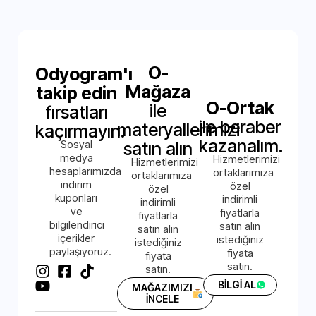
O-
Odyogram'ı
Mağaza
takip edin
O-Ortak
ile
fırsatları
ile beraber
materyallerimizi
kaçırmayın.
kazanalım.
Sosyal
satın alın
medya
Hizmetlerimizi
Hizmetlerimizi
hesaplarımızda
ortaklarımıza
ortaklarımıza
indirim
özel
özel
kuponları
indirimli
indirimli
ve
fiyatlarla
fiyatlarla
bilgilendirici
satın alın
satın alın
içerikler
istediğiniz
istediğiniz
paylaşıyoruz.
fiyata
fiyata
satın.
satın.
BİLGİ AL
MAĞAZIMIZI
İNCELE