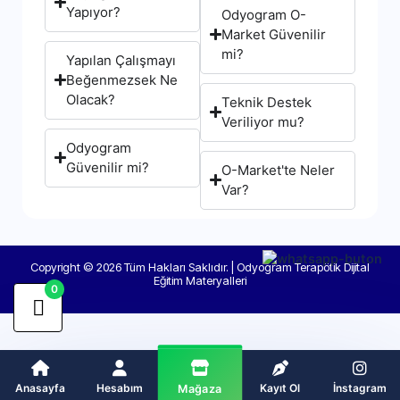
Yapıyor?
Odyogram O-
Market Güvenilir
mi?
Yapılan Çalışmayı
Beğenmezsek Ne
Olacak?
Teknik Destek
Veriliyor mu?
Odyogram
Güvenilir mi?
O-Market'te Neler
Var?
Copyright © 2026 Tüm Hakları Saklıdır. | Odyogram Terapötik Dijital
Eğitim Materyalleri
0
Anasayfa
Hesabım
Kayıt Ol
İnstagram
Mağaza