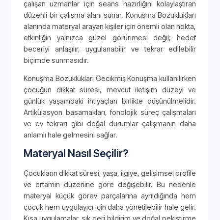
çalışan uzmanlar için seans hazırlığını kolaylaştıran
düzenli bir çalışma alanı sunar. Konuşma Bozuklukları
alanında materyal arayan kişiler için önemli olan nokta,
etkinliğin yalnızca güzel görünmesi değil; hedef
beceriyi anlaşılır, uygulanabilir ve tekrar edilebilir
biçimde sunmasıdır.
Konuşma Bozuklukları Gecikmiş Konuşma kullanılırken
çocuğun dikkat süresi, mevcut iletişim düzeyi ve
günlük yaşamdaki ihtiyaçları birlikte düşünülmelidir.
Artikülasyon basamakları, fonolojik süreç çalışmaları
ve ev tekrarı gibi doğal durumlar çalışmanın daha
anlamlı hale gelmesini sağlar.
Materyal Nasıl Seçilir?
Çocukların dikkat süresi, yaşa, ilgiye, gelişimsel profile
ve ortamın düzenine göre değişebilir. Bu nedenle
materyal küçük görev parçalarına ayrıldığında hem
çocuk hem uygulayıcı için daha yönetilebilir hale gelir.
Kısa uygulamalar, sık geri bildirim ve doğal pekiştirme