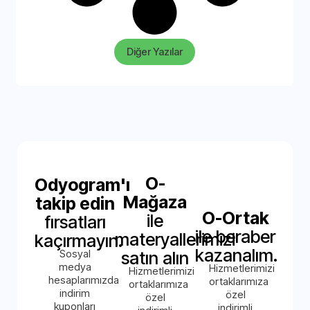
Diğer Yazılar
O-
Odyogram'ı
Mağaza
takip edin
O-Ortak
ile
fırsatları
ile beraber
materyallerimizi
kaçırmayın.
kazanalım.
Sosyal
satın alın
medya
Hizmetlerimizi
Hizmetlerimizi
hesaplarımızda
ortaklarımıza
ortaklarımıza
indirim
özel
özel
kuponları
indirimli