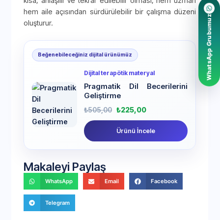
kısa, anlaşılır ve tekrar edilebilir olması; hem uzman
hem aile açısından sürdürülebilir bir çalışma düzeni
WhatsApp Grubumuz
oluşturur.
Beğenebileceğiniz dijital ürünümüz
Dijital terapötik materyal
Pragmatik Dil Becerilerini
Geliştirme
₺
505,00
₺
225,00
Ürünü İncele
Makaleyi Paylaş
WhatsApp
Email
Facebook
Telegram