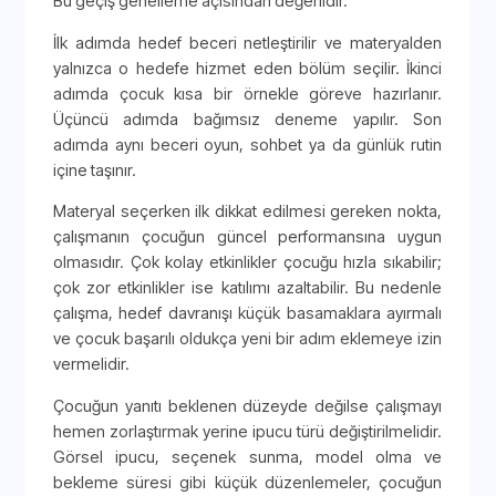
Bu geçiş genelleme açısından değerlidir.
İlk adımda hedef beceri netleştirilir ve materyalden
yalnızca o hedefe hizmet eden bölüm seçilir. İkinci
adımda çocuk kısa bir örnekle göreve hazırlanır.
Üçüncü adımda bağımsız deneme yapılır. Son
adımda aynı beceri oyun, sohbet ya da günlük rutin
içine taşınır.
Materyal seçerken ilk dikkat edilmesi gereken nokta,
çalışmanın çocuğun güncel performansına uygun
olmasıdır. Çok kolay etkinlikler çocuğu hızla sıkabilir;
çok zor etkinlikler ise katılımı azaltabilir. Bu nedenle
çalışma, hedef davranışı küçük basamaklara ayırmalı
ve çocuk başarılı oldukça yeni bir adım eklemeye izin
vermelidir.
Çocuğun yanıtı beklenen düzeyde değilse çalışmayı
hemen zorlaştırmak yerine ipucu türü değiştirilmelidir.
Görsel ipucu, seçenek sunma, model olma ve
bekleme süresi gibi küçük düzenlemeler, çocuğun