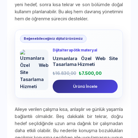
yeni hedef, sonra kısa tekrar ve son bölümde doğal
kullanım planlanabilir. Bu akış hem davranış yönetimini
hem de öğrenme sürecini destekler.
Beğenebileceğiniz dijital ürünümüz
Dijital terapötik materyal
Uzmanlara Özel Web Site
Tasarlama Hizmeti
₺
16.830,00
₺
7.500,00
Ürünü İncele
Aileye verilen çalışma kısa, anlaşılır ve günlük yaşamla
bağlantılı olmalıdır. Beş dakikalık bir tekrar, doğru
hedef seçildiğinde uzun ama dağınık bir çalışmadan
daha etkili olabilir. Bu nedenle konuşma bozuklukları
gecikmiş konuşma seçilirken aile uygulamasına uygun