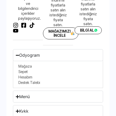
indirimli
ve
fiyatlarla
fiyatlarla
bilgilendirici
satın alın
satın alın
içerikler
istediğiniz
istediğiniz
paylaşıyoruz.
fiyata
fiyata
satın.
satın.
BİLGİ AL
MAĞAZIMIZI
İNCELE
Odyogram
Mağaza
Sepet
Hesabım
Destek Talebi
Menü
Kvkk