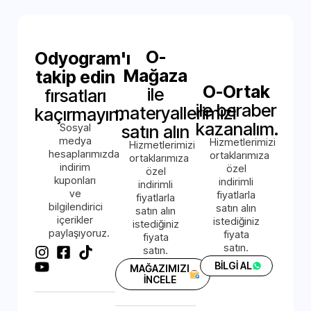
O-
Odyogram'ı
Mağaza
takip edin
O-Ortak
ile
fırsatları
ile beraber
materyallerimizi
kaçırmayın.
kazanalım.
Sosyal
satın alın
medya
Hizmetlerimizi
Hizmetlerimizi
hesaplarımızda
ortaklarımıza
ortaklarımıza
indirim
özel
özel
kuponları
indirimli
indirimli
ve
fiyatlarla
fiyatlarla
bilgilendirici
satın alın
satın alın
içerikler
istediğiniz
istediğiniz
paylaşıyoruz.
fiyata
fiyata
satın.
satın.
BİLGİ AL
MAĞAZIMIZI
İNCELE