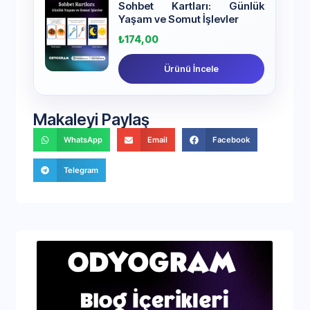
Sohbet Kartları: Günlük
Yaşam ve Somut İşlevler
₺
174,00
Ürünü İncele
Makaleyi Paylaş
WhatsApp
Email
Facebook
Telegram