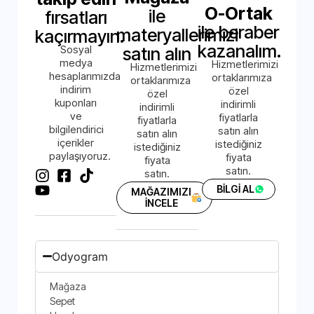
O-Ortak
ile
fırsatları
ile beraber
materyallerimizi
kaçırmayın.
kazanalım.
Sosyal
satın alın
medya
Hizmetlerimizi
Hizmetlerimizi
hesaplarımızda
ortaklarımıza
ortaklarımıza
indirim
özel
özel
kuponları
indirimli
indirimli
ve
fiyatlarla
fiyatlarla
bilgilendirici
satın alın
satın alın
içerikler
istediğiniz
istediğiniz
paylaşıyoruz.
fiyata
fiyata
satın.
satın.
BİLGİ AL
MAĞAZIMIZI
İNCELE
Odyogram
Mağaza
Sepet