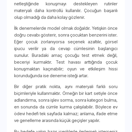
netleştiğinde konuşmayı destekleyen rutinler
materyali daha kontrollü kullanılır. Çocuğun başarılı
olup olmadığı da daha kolay gözlenir.
İlk denemelerde model olmak doğaldır. Yetişkin önce
doğru cevabı gösterir, sonra çocuktan benzerini ister.
Eğer çocuk zorlanıyorsa seçenek azaltılır, görsel
ipucu verilir ya da cevap cümlesinin başlangıcı
sunulur. Buradaki amaç çocuğu test etmek değil,
beceriyi kurmaktır. Test havası arttığında çocuk
konuşmaktan kaçınabilir; oyun ve etkileşim hissi
korunduğunda ise deneme isteği artar.
Bir diğer pratik nokta, aynı materyali farklı soru
biçimleriyle kullanmaktır. Örneğin bir kart setiyle önce
adlandırma, sonra işlev sorma, sonra kategori bulma,
en sonunda da cümle kurma çalışılabilir. Böylece ev
ödevi hedefi tek sayfada kalmaz; anlama, ifade etme
ve genelleme arasında küçük geçişler yapılır.
Bu hedefe yakın hazır içeriklerle ilerlemek isterseniz