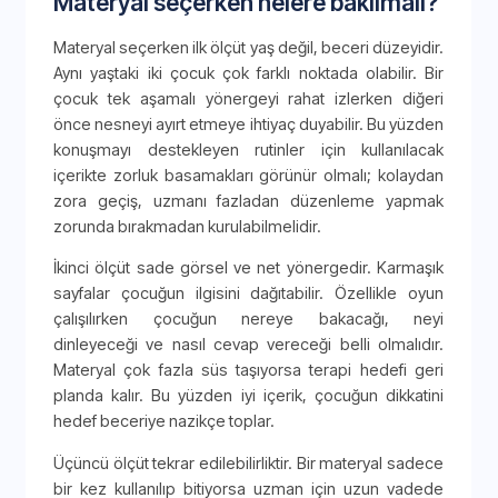
Materyal seçerken nelere bakılmalı?
Materyal seçerken ilk ölçüt yaş değil, beceri düzeyidir.
Aynı yaştaki iki çocuk çok farklı noktada olabilir. Bir
çocuk tek aşamalı yönergeyi rahat izlerken diğeri
önce nesneyi ayırt etmeye ihtiyaç duyabilir. Bu yüzden
konuşmayı destekleyen rutinler için kullanılacak
içerikte zorluk basamakları görünür olmalı; kolaydan
zora geçiş, uzmanı fazladan düzenleme yapmak
zorunda bırakmadan kurulabilmelidir.
İkinci ölçüt sade görsel ve net yönergedir. Karmaşık
sayfalar çocuğun ilgisini dağıtabilir. Özellikle oyun
çalışılırken çocuğun nereye bakacağı, neyi
dinleyeceği ve nasıl cevap vereceği belli olmalıdır.
Materyal çok fazla süs taşıyorsa terapi hedefi geri
planda kalır. Bu yüzden iyi içerik, çocuğun dikkatini
hedef beceriye nazikçe toplar.
Üçüncü ölçüt tekrar edilebilirliktir. Bir materyal sadece
bir kez kullanılıp bitiyorsa uzman için uzun vadede