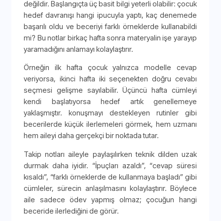
değildir. Başlangıçta üç basit bilgi yeterli olabilir: çocuk
hedef davranışı hangi ipucuyla yaptı, kaç denemede
başarılı oldu ve beceriyi farklı örneklerde kullanabildi
mi? Bu notlar birkaç hafta sonra materyalin işe yarayıp
yaramadığını anlamayı kolaylaştırır.
Örneğin ilk hafta çocuk yalnızca modelle cevap
veriyorsa, ikinci hafta iki seçenekten doğru cevabı
seçmesi gelişme sayılabilir. Üçüncü hafta cümleyi
kendi başlatıyorsa hedef artık genellemeye
yaklaşmıştır. konuşmayı destekleyen rutinler gibi
becerilerde küçük ilerlemeleri görmek, hem uzmanı
hem aileyi daha gerçekçi bir noktada tutar.
Takip notları aileyle paylaşılırken teknik dilden uzak
durmak daha iyidir. “İpuçları azaldı”, “cevap süresi
kısaldı”, “farklı örneklerde de kullanmaya başladı” gibi
cümleler, sürecin anlaşılmasını kolaylaştırır. Böylece
aile sadece ödev yapmış olmaz; çocuğun hangi
beceride ilerlediğini de görür.