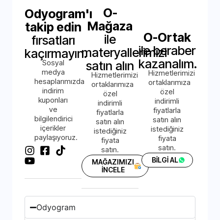
O-
Odyogram'ı
Mağaza
takip edin
O-Ortak
ile
fırsatları
ile beraber
materyallerimizi
kaçırmayın.
kazanalım.
Sosyal
satın alın
medya
Hizmetlerimizi
Hizmetlerimizi
hesaplarımızda
ortaklarımıza
ortaklarımıza
indirim
özel
özel
kuponları
indirimli
indirimli
ve
fiyatlarla
fiyatlarla
bilgilendirici
satın alın
satın alın
içerikler
istediğiniz
istediğiniz
paylaşıyoruz.
fiyata
fiyata
satın.
satın.
BİLGİ AL
MAĞAZIMIZI
İNCELE
Odyogram