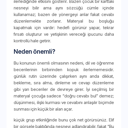
ilerlediğinde etkisini gösterir. Bazen çocuk bir karttaki
nesneyi bilir ama aynı sözcüğü cümle içinde
kullanamaz; bazen de yönergeyi anlar fakat cevabı
düzenlemekte zorlanır. Materyal bu boşluğu
kapatmak için vardır: hedefi görünür yapar, tekrar
fırsatı oluşturur ve yetişkinin vereceği ipucunu daha
kontrollü hale getirir.
Neden önemli?
Bu konunun önemli olmasının nedeni, dil ve öğrenme
becerilerinin birbirinden kopuk ilerlememesidir.
günlük rutin üzerinde çalışırken aynı anda dikkat,
bekleme, sıra alma, dinleme ve cevap düzenleme
gibi yan beceriler de devreye girer. İyi seçilmiş bir
materyal çocuğa sadece “doğru cevabı bul” demez;
düşünmesi, ilişki kurması ve cevabını anlaşılır biçimde
sunması için küçük bir alan açar.
küçük grup etkinliğinde bunu çok net görürsünüz. Elif
bir görsele baktığında nesneyi adlandırabilir, fakat “Bu