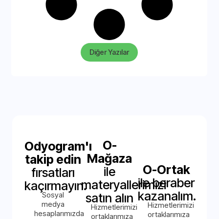
Diğer Yazılar
O-
Odyogram'ı
Mağaza
takip edin
O-Ortak
ile
fırsatları
ile beraber
materyallerimizi
kaçırmayın.
kazanalım.
Sosyal
satın alın
medya
Hizmetlerimizi
Hizmetlerimizi
hesaplarımızda
ortaklarımıza
ortaklarımıza