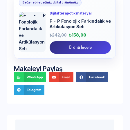
Beğenebileceğiniz dijital ürünümüz
Dijital terapötik materyal
F - P Fonolojik Farkındalık ve
Artikülasyon Seti
₺
242,00
₺
158,00
Ürünü İncele
Makaleyi Paylaş
WhatsApp
Email
Facebook
Telegram