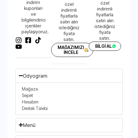
indirim
özel
özel
kuponları
indirimli
indirimli
ve
fiyatlarla
fiyatlarla
bilgilendirici
satın alın
satın alın
içerikler
istediğiniz
istediğiniz
paylaşıyoruz.
fiyata
fiyata
satın.
satın.
BİLGİ AL
MAĞAZIMIZI
İNCELE
Odyogram
Mağaza
Sepet
Hesabım
Destek Talebi
Menü