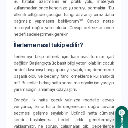
Bu hataları azaltmanın en pratik yolu, materyali
kullanmadan önce kendinize şu soruyu sormaktır: “Bu
etkinlik bittiğinde çocuğun hangi davranışı biraz daha
bağımsız yapmasını bekliyorum?” Cevap netse
materyal doğru yere oturur. Cevap belirsizse önce
hedefi sadeleştirmek gerekir.
İlerleme nasıl takip edilir?
İlerlemeyi takip etmek için karmaşık formlar şart
değildir. Başlangıçta üç basit bilgi yeterli olabilir: çocuk
hedef davranışı hangi ipucuyla yaptı, kaç denemede
başarılı oldu ve beceriyi farklı örneklerde kullanabildi
mi? Bu notlar birkaç hafta sonra materyalin işe yarayıp
yaramadığını anlamayı kolaylaştırır.
Örneğin ilk hafta çocuk yalnızca modelle cevap
veriyorsa, ikinci hafta iki seçenekten doğru cevabı
seçmesi gelişme sayılabilir. Üçüncü hafta cümleyi
kendi başlatıyorsa hedef artık genellemeye
yaklaşmıştır. ne sorusu çalışmaları gibi becerilerde