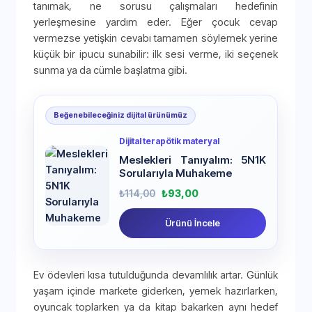
tanımak, ne sorusu çalışmaları hedefinin
yerleşmesine yardım eder. Eğer çocuk cevap
vermezse yetişkin cevabı tamamen söylemek yerine
küçük bir ipucu sunabilir: ilk sesi verme, iki seçenek
sunma ya da cümle başlatma gibi.
Beğenebileceğiniz dijital ürünümüz
Dijital terapötik materyal
Meslekleri Tanıyalım: 5N1K
Sorularıyla Muhakeme
₺
114,00
₺
93,00
Ürünü İncele
Ev ödevleri kısa tutulduğunda devamlılık artar. Günlük
yaşam içinde markete giderken, yemek hazırlarken,
oyuncak toplarken ya da kitap bakarken aynı hedef