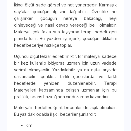
İkinci ölçüt sade görsel ve net yönergedir. Karmaşık
sayfalar çocuğun ilgisini dağıtabilir. Özellikle ne
çalışılırken çocuğun nereye bakacağı, neyi
dinleyeceği ve nasıl cevap vereceği belli olmalıdır.
Materyal çok fazla süs taşıyorsa terapi hedefi geri
planda kalır. Bu yüzden iyi içerik, çocuğun dikkatini
hedef beceriye nazikçe toplar.
Üçüncü ölçüt tekrar edilebilirliktir. Bir materyal sadece
bir kez kullanılıp bitiyorsa uzman için uzun vadede
verimli olmayabilir. Yazdırılabilir ya da dijital arşivde
saklanabilir içerikler, farklı çocuklarda ve farklı
hedeflerde yeniden düzenlenebilir. Terapi
Materyalleri kapsamında çalışan uzmanlar için bu
pratiklik, seans hazırlığında ciddi zaman kazandırır.
Materyalin hedeflediği alt beceriler de açık olmalıdır.
Bu yazıdaki odakla ilişkili beceriler şunlardır:
kim