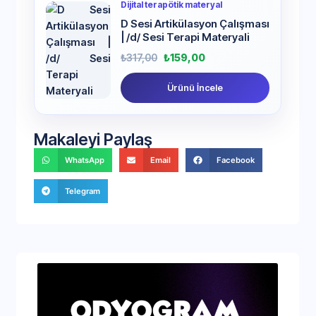
Dijital terapötik materyal
D Sesi Artikülasyon Çalışması
| /d/ Sesi Terapi Materyali
₺
317,00
₺
159,00
Ürünü İncele
Makaleyi Paylaş
WhatsApp
Email
Facebook
Telegram