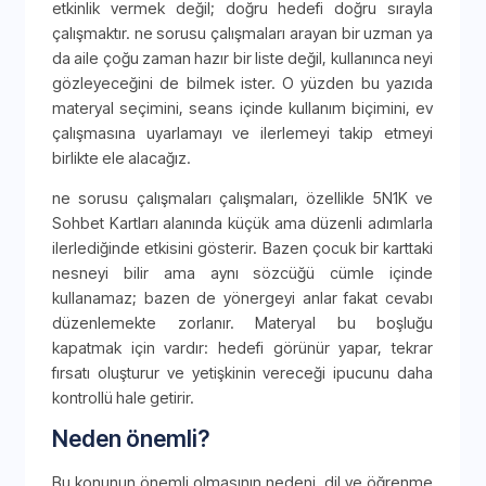
etkinlik vermek değil; doğru hedefi doğru sırayla
çalışmaktır. ne sorusu çalışmaları arayan bir uzman ya
da aile çoğu zaman hazır bir liste değil, kullanınca neyi
gözleyeceğini de bilmek ister. O yüzden bu yazıda
materyal seçimini, seans içinde kullanım biçimini, ev
çalışmasına uyarlamayı ve ilerlemeyi takip etmeyi
birlikte ele alacağız.
ne sorusu çalışmaları çalışmaları, özellikle 5N1K ve
Sohbet Kartları alanında küçük ama düzenli adımlarla
ilerlediğinde etkisini gösterir. Bazen çocuk bir karttaki
nesneyi bilir ama aynı sözcüğü cümle içinde
kullanamaz; bazen de yönergeyi anlar fakat cevabı
düzenlemekte zorlanır. Materyal bu boşluğu
kapatmak için vardır: hedefi görünür yapar, tekrar
fırsatı oluşturur ve yetişkinin vereceği ipucunu daha
kontrollü hale getirir.
Neden önemli?
Bu konunun önemli olmasının nedeni, dil ve öğrenme