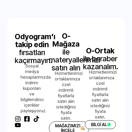
O-
Odyogram'ı
Mağaza
takip edin
O-Ortak
ile
fırsatları
ile beraber
materyallerimizi
kaçırmayın.
kazanalım.
Sosyal
satın alın
medya
Hizmetlerimizi
Hizmetlerimizi
hesaplarımızda
ortaklarımıza
ortaklarımıza
indirim
özel
özel
kuponları
indirimli
indirimli
ve
fiyatlarla
fiyatlarla
bilgilendirici
satın alın
satın alın
içerikler
istediğiniz
istediğiniz
paylaşıyoruz.
fiyata
fiyata
satın.
satın.
BİLGİ AL
MAĞAZIMIZI
İNCELE