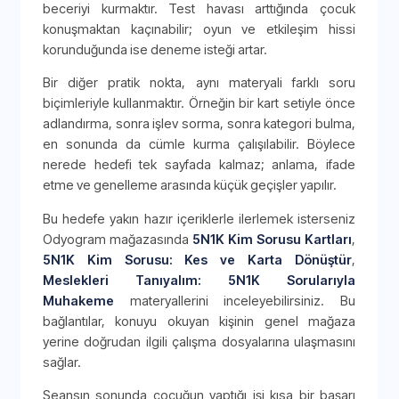
beceriyi kurmaktır. Test havası arttığında çocuk
konuşmaktan kaçınabilir; oyun ve etkileşim hissi
korunduğunda ise deneme isteği artar.
Bir diğer pratik nokta, aynı materyali farklı soru
biçimleriyle kullanmaktır. Örneğin bir kart setiyle önce
adlandırma, sonra işlev sorma, sonra kategori bulma,
en sonunda da cümle kurma çalışılabilir. Böylece
nerede hedefi tek sayfada kalmaz; anlama, ifade
etme ve genelleme arasında küçük geçişler yapılır.
Bu hedefe yakın hazır içeriklerle ilerlemek isterseniz
Odyogram mağazasında
5N1K Kim Sorusu Kartları
,
5N1K Kim Sorusu: Kes ve Karta Dönüştür
,
Meslekleri Tanıyalım: 5N1K Sorularıyla
Muhakeme
materyallerini inceleyebilirsiniz. Bu
bağlantılar, konuyu okuyan kişinin genel mağaza
yerine doğrudan ilgili çalışma dosyalarına ulaşmasını
sağlar.
Seansın sonunda çocuğun yaptığı işi kısa bir başarı