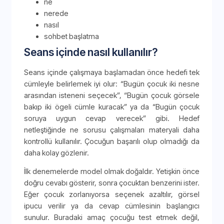
ne
nerede
nasıl
sohbet başlatma
Seans içinde nasıl kullanılır?
Seans içinde çalışmaya başlamadan önce hedefi tek
cümleyle belirlemek iyi olur: “Bugün çocuk iki nesne
arasından isteneni seçecek”, “Bugün çocuk görsele
bakıp iki ögeli cümle kuracak” ya da “Bugün çocuk
soruya uygun cevap verecek” gibi. Hedef
netleştiğinde ne sorusu çalışmaları materyali daha
kontrollü kullanılır. Çocuğun başarılı olup olmadığı da
daha kolay gözlenir.
İlk denemelerde model olmak doğaldır. Yetişkin önce
doğru cevabı gösterir, sonra çocuktan benzerini ister.
Eğer çocuk zorlanıyorsa seçenek azaltılır, görsel
ipucu verilir ya da cevap cümlesinin başlangıcı
sunulur. Buradaki amaç çocuğu test etmek değil,