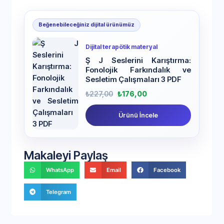
Beğenebileceğiniz dijital ürünümüz
Dijital terapötik materyal
Ş J Seslerini Karıştırma:
Fonolojik Farkındalık ve
Sesletim Çalışmaları 3 PDF
₺
227,00
₺
176,00
Ürünü İncele
Makaleyi Paylaş
WhatsApp
Email
Facebook
Telegram