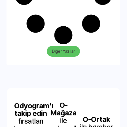
Diğer Yazılar
O-
Odyogram'ı
Mağaza
takip edin
O-Ortak
ile
fırsatları