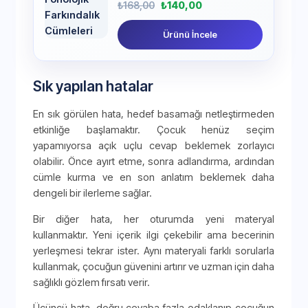
₺
168,00
₺
140,00
Ürünü İncele
Sık yapılan hatalar
En sık görülen hata, hedef basamağı netleştirmeden
etkinliğe başlamaktır. Çocuk henüz seçim
yapamıyorsa açık uçlu cevap beklemek zorlayıcı
olabilir. Önce ayırt etme, sonra adlandırma, ardından
cümle kurma ve en son anlatım beklemek daha
dengeli bir ilerleme sağlar.
Bir diğer hata, her oturumda yeni materyal
kullanmaktır. Yeni içerik ilgi çekebilir ama becerinin
yerleşmesi tekrar ister. Aynı materyali farklı sorularla
kullanmak, çocuğun güvenini artırır ve uzman için daha
sağlıklı gözlem fırsatı verir.
Üçüncü hata, doğru cevaba fazla odaklanıp çocuğun