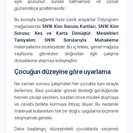
aynı ipucunun sürekli kalmaması ve çocuk
güçlendikçe azaltılmasıdır.
Bu konuyla bağlantılı hazır içerik arayanlar Odyogram
mağazasında
5N1K Kim Sorusu Kartları
,
5N1K Kim
Sorusu: Kes ve Karta Dönüştür
,
Meslekleri
Tanıyalım: 5N1K Sorularıyla Muhakeme
materyallerini inceleyebilir. Bu iç linkler, genel mağaza
sayfasına gitmeden doğrudan ilgili çalışma
dosyalarına ulaşmayı kolaylaştırır.
Çocuğun düzeyine göre uyarlama
Ne zaman sorusu çalışmaları her çocukta aynı sırayla
ilerlemez. Bazı çocuklar görsel desteği gördüğünde
hemen cevap verirken, bazıları önce modeli duymaya
ve cevabı birlikte kurmaya ihtiyaç duyar. Bu nedenle
materyali kullanırken tek bir doğru uygulama biçimine
sıkışmamak gerekir.
Daha başlangıç düzeyindeki çocuklarda seçenek