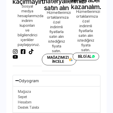
ile beraber
materyallerimizi
kaçırmayın.
kazanalım.
Sosyal
satın alın
medya
Hizmetlerimizi
Hizmetlerimizi
hesaplarımızda
ortaklarımıza
ortaklarımıza
indirim
özel
özel
kuponları
indirimli
indirimli
ve
fiyatlarla
fiyatlarla
bilgilendirici
satın alın
satın alın
içerikler
istediğiniz
istediğiniz
paylaşıyoruz.
fiyata
fiyata
satın.
satın.
BİLGİ AL
MAĞAZIMIZI
İNCELE
Odyogram
Mağaza
Sepet
Hesabım
Destek Talebi