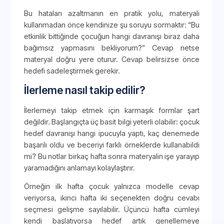
Bu hataları azaltmanın en pratik yolu, materyali
kullanmadan önce kendinize şu soruyu sormaktır: “Bu
etkinlik bittiğinde çocuğun hangi davranışı biraz daha
bağımsız yapmasını bekliyorum?” Cevap netse
materyal doğru yere oturur. Cevap belirsizse önce
hedefi sadeleştirmek gerekir.
İlerleme nasıl takip edilir?
İlerlemeyi takip etmek için karmaşık formlar şart
değildir. Başlangıçta üç basit bilgi yeterli olabilir: çocuk
hedef davranışı hangi ipucuyla yaptı, kaç denemede
başarılı oldu ve beceriyi farklı örneklerde kullanabildi
mi? Bu notlar birkaç hafta sonra materyalin işe yarayıp
yaramadığını anlamayı kolaylaştırır.
Örneğin ilk hafta çocuk yalnızca modelle cevap
veriyorsa, ikinci hafta iki seçenekten doğru cevabı
seçmesi gelişme sayılabilir. Üçüncü hafta cümleyi
kendi başlatıyorsa hedef artık genellemeye