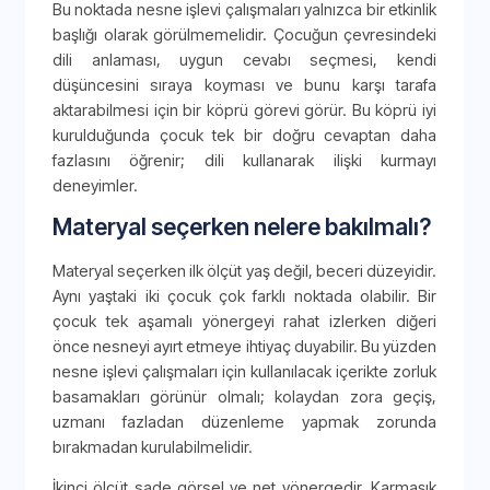
Bu noktada nesne işlevi çalışmaları yalnızca bir etkinlik
başlığı olarak görülmemelidir. Çocuğun çevresindeki
dili anlaması, uygun cevabı seçmesi, kendi
düşüncesini sıraya koyması ve bunu karşı tarafa
aktarabilmesi için bir köprü görevi görür. Bu köprü iyi
kurulduğunda çocuk tek bir doğru cevaptan daha
fazlasını öğrenir; dili kullanarak ilişki kurmayı
deneyimler.
Materyal seçerken nelere bakılmalı?
Materyal seçerken ilk ölçüt yaş değil, beceri düzeyidir.
Aynı yaştaki iki çocuk çok farklı noktada olabilir. Bir
çocuk tek aşamalı yönergeyi rahat izlerken diğeri
önce nesneyi ayırt etmeye ihtiyaç duyabilir. Bu yüzden
nesne işlevi çalışmaları için kullanılacak içerikte zorluk
basamakları görünür olmalı; kolaydan zora geçiş,
uzmanı fazladan düzenleme yapmak zorunda
bırakmadan kurulabilmelidir.
İkinci ölçüt sade görsel ve net yönergedir. Karmaşık