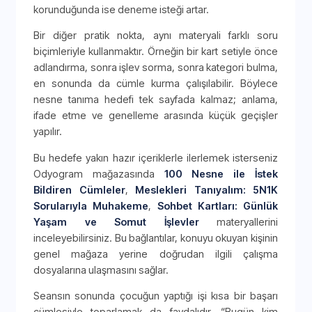
korunduğunda ise deneme isteği artar.
Bir diğer pratik nokta, aynı materyali farklı soru
biçimleriyle kullanmaktır. Örneğin bir kart setiyle önce
adlandırma, sonra işlev sorma, sonra kategori bulma,
en sonunda da cümle kurma çalışılabilir. Böylece
nesne tanıma hedefi tek sayfada kalmaz; anlama,
ifade etme ve genelleme arasında küçük geçişler
yapılır.
Bu hedefe yakın hazır içeriklerle ilerlemek isterseniz
Odyogram mağazasında
100 Nesne ile İstek
Bildiren Cümleler
,
Meslekleri Tanıyalım: 5N1K
Sorularıyla Muhakeme
,
Sohbet Kartları: Günlük
Yaşam ve Somut İşlevler
materyallerini
inceleyebilirsiniz. Bu bağlantılar, konuyu okuyan kişinin
genel mağaza yerine doğrudan ilgili çalışma
dosyalarına ulaşmasını sağlar.
Seansın sonunda çocuğun yaptığı işi kısa bir başarı
cümlesiyle toparlamak da faydalıdır. “Bugün kim