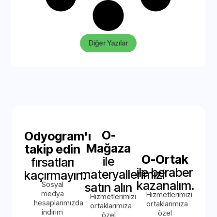
Diğer Yazılar
O-
Odyogram'ı
Mağaza
takip edin
O-Ortak
ile
fırsatları
ile beraber
materyallerimizi
kaçırmayın.
kazanalım.
Sosyal
satın alın
medya
Hizmetlerimizi
Hizmetlerimizi
hesaplarımızda
ortaklarımıza
ortaklarımıza
indirim
özel
özel