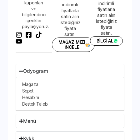
kuponları
indirimli
indirimli
ve
fiyatlarla
fiyatlarla
bilgilendirici
satın alın
satın alın
içerikler
istediğiniz
istediğiniz
paylaşıyoruz.
fiyata
fiyata
satın.
satın.
BİLGİ AL
MAĞAZIMIZI
İNCELE
Odyogram
Mağaza
Sepet
Hesabım
Destek Talebi
Menü
Kvkk