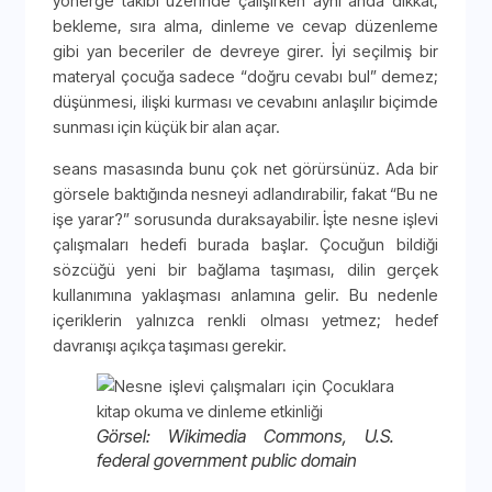
yönerge takibi üzerinde çalışırken aynı anda dikkat,
bekleme, sıra alma, dinleme ve cevap düzenleme
gibi yan beceriler de devreye girer. İyi seçilmiş bir
materyal çocuğa sadece “doğru cevabı bul” demez;
düşünmesi, ilişki kurması ve cevabını anlaşılır biçimde
sunması için küçük bir alan açar.
seans masasında bunu çok net görürsünüz. Ada bir
görsele baktığında nesneyi adlandırabilir, fakat “Bu ne
işe yarar?” sorusunda duraksayabilir. İşte nesne işlevi
çalışmaları hedefi burada başlar. Çocuğun bildiği
sözcüğü yeni bir bağlama taşıması, dilin gerçek
kullanımına yaklaşması anlamına gelir. Bu nedenle
içeriklerin yalnızca renkli olması yetmez; hedef
davranışı açıkça taşıması gerekir.
Görsel: Wikimedia Commons, U.S.
federal government public domain