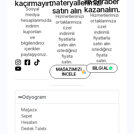
ile beraber
materyallerimizi
kaçırmayın.
kazanalım.
Sosyal
satın alın
medya
Hizmetlerimizi
Hizmetlerimizi
hesaplarımızda
ortaklarımıza
ortaklarımıza
indirim
özel
özel
kuponları
indirimli
indirimli
ve
fiyatlarla
fiyatlarla
bilgilendirici
satın alın
satın alın
içerikler
istediğiniz
istediğiniz
paylaşıyoruz.
fiyata
fiyata
satın.
satın.
BİLGİ AL
MAĞAZIMIZI
İNCELE
Odyogram
Mağaza
Sepet
Hesabım
Destek Talebi