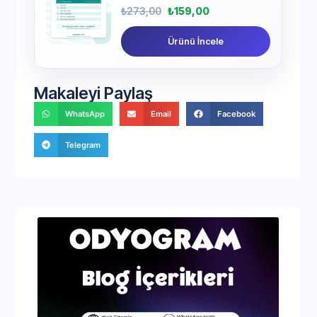
₺
273,00
₺
159,00
Ürünü İncele
Makaleyi Paylaş
WhatsApp
Email
Facebook
Telegram