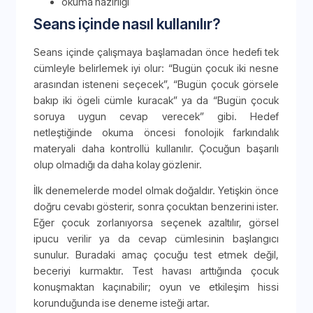
okuma hazırlığı
Seans içinde nasıl kullanılır?
Seans içinde çalışmaya başlamadan önce hedefi tek
cümleyle belirlemek iyi olur: “Bugün çocuk iki nesne
arasından isteneni seçecek”, “Bugün çocuk görsele
bakıp iki ögeli cümle kuracak” ya da “Bugün çocuk
soruya uygun cevap verecek” gibi. Hedef
netleştiğinde okuma öncesi fonolojik farkındalık
materyali daha kontrollü kullanılır. Çocuğun başarılı
olup olmadığı da daha kolay gözlenir.
İlk denemelerde model olmak doğaldır. Yetişkin önce
doğru cevabı gösterir, sonra çocuktan benzerini ister.
Eğer çocuk zorlanıyorsa seçenek azaltılır, görsel
ipucu verilir ya da cevap cümlesinin başlangıcı
sunulur. Buradaki amaç çocuğu test etmek değil,
beceriyi kurmaktır. Test havası arttığında çocuk
konuşmaktan kaçınabilir; oyun ve etkileşim hissi
korunduğunda ise deneme isteği artar.