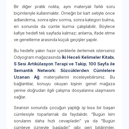
Bir diğer pratik nokta, aynı materyali farklı soru
biçimleriyle kullanmaktır. Örneğin bir kart setiyle önce
adlandırma, sonra işlev sorma, sonra kategori bulma,
en sonunda da cümle kurma çalışılabilir. Böylece
kafiye hedefi tek sayfada kalmaz; anlama, ifade etme
ve genelleme arasında küçük geçişler yapılır.
Bu hedefe yakın hazır içeriklerle ilerlemek isterseniz
Odyogram mağazasında
İki Heceli Kelimeler Kitabı
,
S Sesi Artikülasyon Terapi ve Takip
,
100 Sayfa ile
Semantik Network: Sözcüklerden Cümlelere
Uzanan Ağ
materyallerini inceleyebilirsiniz. Bu
bağlantılar, konuyu okuyan kişinin genel mağaza
yerine doğrudan ilgili çalışma dosyalarına ulaşmasını
sağlar.
Seansın sonunda çocuğun yaptığı işi kısa bir başarı
cümlesiyle toparlamak da faydalıdır. “Bugün kim
sorularını daha hızlı cevapladın” ya da “Bugün
cümleye özneyle başladın” gibi geri bildirimler,