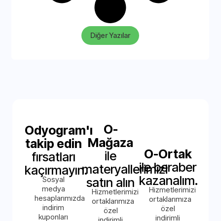
Diğer Yazılar
O-
Odyogram'ı
Mağaza
takip edin
O-Ortak
ile
fırsatları
ile beraber
materyallerimizi
kaçırmayın.
kazanalım.
Sosyal
satın alın
medya
Hizmetlerimizi
Hizmetlerimizi
hesaplarımızda
ortaklarımıza
ortaklarımıza
indirim
özel
özel
kuponları
indirimli
indirimli