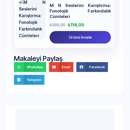
M N Seslerini Karıştırma:
Fonolojik Farkındalık
Cümleleri
₺
168,00
₺
114,00
Ürünü İncele
Makaleyi Paylaş
WhatsApp
Email
Facebook
Telegram