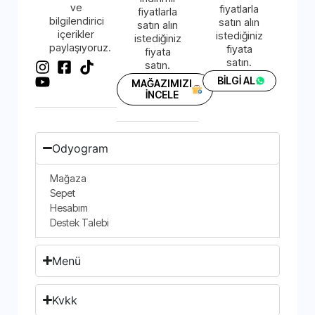
ve
fiyatlarla
fiyatlarla
bilgilendirici
satın alın
satın alın
içerikler
istediğiniz
istediğiniz
paylaşıyoruz.
fiyata
fiyata
satın.
satın.
BİLGİ AL
MAĞAZIMIZI
İNCELE
Odyogram
Mağaza
Sepet
Hesabım
Destek Talebi
Menü
Kvkk