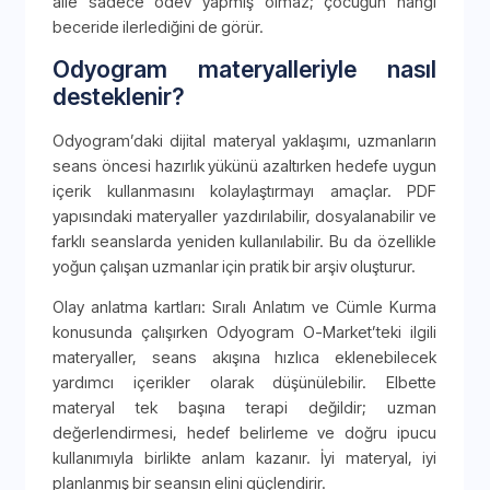
aile sadece ödev yapmış olmaz; çocuğun hangi
beceride ilerlediğini de görür.
Odyogram materyalleriyle nasıl
desteklenir?
Odyogram’daki dijital materyal yaklaşımı, uzmanların
seans öncesi hazırlık yükünü azaltırken hedefe uygun
içerik kullanmasını kolaylaştırmayı amaçlar. PDF
yapısındaki materyaller yazdırılabilir, dosyalanabilir ve
farklı seanslarda yeniden kullanılabilir. Bu da özellikle
yoğun çalışan uzmanlar için pratik bir arşiv oluşturur.
Olay anlatma kartları: Sıralı Anlatım ve Cümle Kurma
konusunda çalışırken Odyogram O-Market’teki ilgili
materyaller, seans akışına hızlıca eklenebilecek
yardımcı içerikler olarak düşünülebilir. Elbette
materyal tek başına terapi değildir; uzman
değerlendirmesi, hedef belirleme ve doğru ipucu
kullanımıyla birlikte anlam kazanır. İyi materyal, iyi
planlanmış bir seansın elini güçlendirir.