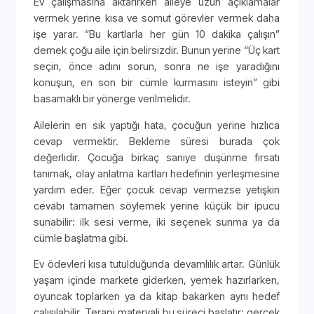
Ev çalışmasına aktarırken aileye uzun açıklamalar
vermek yerine kısa ve somut görevler vermek daha
işe yarar. “Bu kartlarla her gün 10 dakika çalışın”
demek çoğu aile için belirsizdir. Bunun yerine “Üç kart
seçin, önce adını sorun, sonra ne işe yaradığını
konuşun, en son bir cümle kurmasını isteyin” gibi
basamaklı bir yönerge verilmelidir.
Ailelerin en sık yaptığı hata, çocuğun yerine hızlıca
cevap vermektir. Bekleme süresi burada çok
değerlidir. Çocuğa birkaç saniye düşünme fırsatı
tanımak, olay anlatma kartları hedefinin yerleşmesine
yardım eder. Eğer çocuk cevap vermezse yetişkin
cevabı tamamen söylemek yerine küçük bir ipucu
sunabilir: ilk sesi verme, iki seçenek sunma ya da
cümle başlatma gibi.
Ev ödevleri kısa tutulduğunda devamlılık artar. Günlük
yaşam içinde markete giderken, yemek hazırlarken,
oyuncak toplarken ya da kitap bakarken aynı hedef
çalışılabilir. Terapi materyali bu süreci başlatır; gerçek