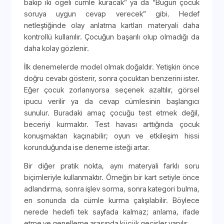
bakıp iki ögeli cümle kuracak” ya da “Bugün çocuk
soruya uygun cevap verecek” gibi. Hedef
netleştiğinde olay anlatma kartları materyali daha
kontrollü kullanılır. Çocuğun başarılı olup olmadığı da
daha kolay gözlenir.
İlk denemelerde model olmak doğaldır. Yetişkin önce
doğru cevabı gösterir, sonra çocuktan benzerini ister.
Eğer çocuk zorlanıyorsa seçenek azaltılır, görsel
ipucu verilir ya da cevap cümlesinin başlangıcı
sunulur. Buradaki amaç çocuğu test etmek değil,
beceriyi kurmaktır. Test havası arttığında çocuk
konuşmaktan kaçınabilir; oyun ve etkileşim hissi
korunduğunda ise deneme isteği artar.
Bir diğer pratik nokta, aynı materyali farklı soru
biçimleriyle kullanmaktır. Örneğin bir kart setiyle önce
adlandırma, sonra işlev sorma, sonra kategori bulma,
en sonunda da cümle kurma çalışılabilir. Böylece
nerede hedefi tek sayfada kalmaz; anlama, ifade
etme ve genelleme arasında küçük geçişler yapılır.