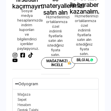
ile beraber
materyallerimizi
kaçırmayın.
kazanalım.
Sosyal
satın alın
medya
Hizmetlerimizi
Hizmetlerimizi
hesaplarımızda
ortaklarımıza
ortaklarımıza
indirim
özel
özel
kuponları
indirimli
indirimli
ve
fiyatlarla
fiyatlarla
bilgilendirici
satın alın
satın alın
içerikler
istediğiniz
istediğiniz
paylaşıyoruz.
fiyata
fiyata
satın.
satın.
BİLGİ AL
MAĞAZIMIZI
İNCELE
Odyogram
Mağaza
Sepet
Hesabım
Destek Talebi