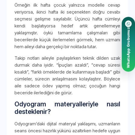
Örneğin ilk hafta çocuk yalnızca modelle cevap
veriyorsa, ikinci hafta iki seçenekten doğru cevabı
seçmesi gelişme sayılabilir. Üçüncü hafta cümleyi
kendi başlatıyorsa hedef artık genellemeye
WhatsApp Grubumuz
yaklaşmıştır. öykü tamamlama çalışmaları gibi
becerilerde küçük ilerlemeleri görmek, hem uzmanı
hem aileyi daha gerçekçi bir noktada tutar.
Takip notları aileyle paylaşılırken teknik dilden uzak
durmak daha iyidir. “İpuçları azaldı”, “cevap süresi
kısaldı”, “farklı örneklerde de kullanmaya başladı” gibi
cümleler, sürecin anlaşılmasını kolaylaştırır. Böylece
aile sadece ödev yapmış olmaz; çocuğun hangi
beceride ilerlediğini de görür.
Odyogram materyalleriyle nasıl
desteklenir?
Odyogram’daki dijital materyal yaklaşımı, uzmanların
seans öncesi hazırlık yükünü azaltırken hedefe uygun