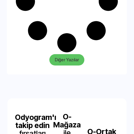
Diğer Yazılar
O-
Odyogram'ı
Mağaza
takip edin
O-Ortak
ile
fırsatları