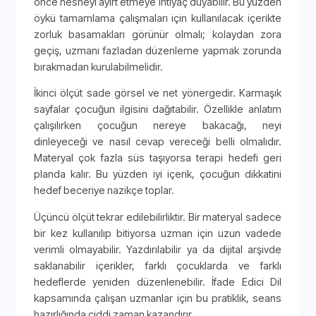
önce nesneyi ayırt etmeye ihtiyaç duyabilir. Bu yüzden
öykü tamamlama çalışmaları için kullanılacak içerikte
zorluk basamakları görünür olmalı; kolaydan zora
geçiş, uzmanı fazladan düzenleme yapmak zorunda
bırakmadan kurulabilmelidir.
İkinci ölçüt sade görsel ve net yönergedir. Karmaşık
sayfalar çocuğun ilgisini dağıtabilir. Özellikle anlatım
çalışılırken çocuğun nereye bakacağı, neyi
dinleyeceği ve nasıl cevap vereceği belli olmalıdır.
Materyal çok fazla süs taşıyorsa terapi hedefi geri
planda kalır. Bu yüzden iyi içerik, çocuğun dikkatini
hedef beceriye nazikçe toplar.
Üçüncü ölçüt tekrar edilebilirliktir. Bir materyal sadece
bir kez kullanılıp bitiyorsa uzman için uzun vadede
verimli olmayabilir. Yazdırılabilir ya da dijital arşivde
saklanabilir içerikler, farklı çocuklarda ve farklı
hedeflerde yeniden düzenlenebilir. İfade Edici Dil
kapsamında çalışan uzmanlar için bu pratiklik, seans
hazırlığında ciddi zaman kazandırır.