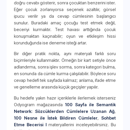
doğru cevabı gösterir, sonra çocuktan benzerini ister.
Eğer çocuk zorlanıyorsa seçenek azaltılır, görsel
ipucu verilir ya da cevap cümlesinin başlangıcı
sunulur. Buradaki amaç çocuğu test etmek değil,
beceriyi kurmaktır. Test havası arttığında çocuk
konuşmaktan kaçınabilir; oyun ve etkileşim hissi
korunduğunda ise deneme isteği artar.
Bir diğer pratik nokta, aynı materyali farklı soru
biçimleriyle kullanmaktır. Örneğin bir kart setiyle önce
adlandırma, sonra işlev sorma, sonra kategori bulma,
en sonunda da cümle kurma çalışılabilir. Böylece soru
cevap hedefi tek sayfada kalmaz; anlama, ifade etme
ve genelleme arasında küçük geçişler yapılır.
Bu hedefe yakın hazır içeriklerle ilerlemek isterseniz
Odyogram mağazasında
100 Sayfa ile Semantik
Network: Sözcüklerden Cümlelere Uzanan Ağ
,
100 Nesne ile İstek Bildiren Cümleler
,
Sohbet
Etme Becerisi I
materyallerini inceleyebilirsiniz. Bu