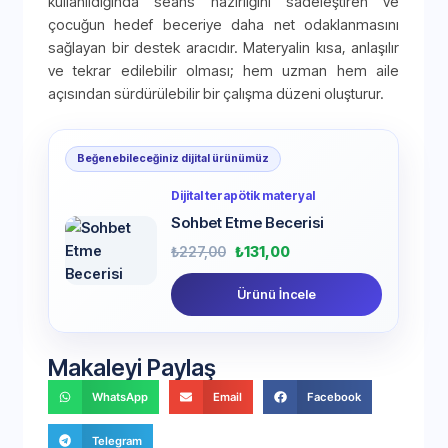
kullanıldığında seans hazırlığını sadeleştiren ve
çocuğun hedef beceriye daha net odaklanmasını
sağlayan bir destek aracıdır. Materyalin kısa, anlaşılır
ve tekrar edilebilir olması; hem uzman hem aile
açısından sürdürülebilir bir çalışma düzeni oluşturur.
Beğenebileceğiniz dijital ürünümüz
Dijital terapötik materyal
Sohbet Etme Becerisi
₺
227,00
₺
131,00
Ürünü İncele
Makaleyi Paylaş
WhatsApp
Email
Facebook
Telegram