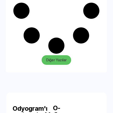
Diğer Yazılar
O-
Odyogram'ı