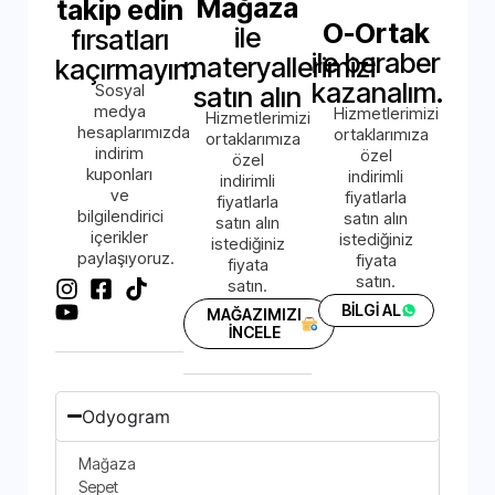
Mağaza
takip edin
O-Ortak
ile
fırsatları
ile beraber
materyallerimizi
kaçırmayın.
kazanalım.
Sosyal
satın alın
medya
Hizmetlerimizi
Hizmetlerimizi
hesaplarımızda
ortaklarımıza
ortaklarımıza
indirim
özel
özel
kuponları
indirimli
indirimli
ve
fiyatlarla
fiyatlarla
bilgilendirici
satın alın
satın alın
içerikler
istediğiniz
istediğiniz
paylaşıyoruz.
fiyata
fiyata
satın.
satın.
BİLGİ AL
MAĞAZIMIZI
İNCELE
Odyogram
Mağaza
Sepet