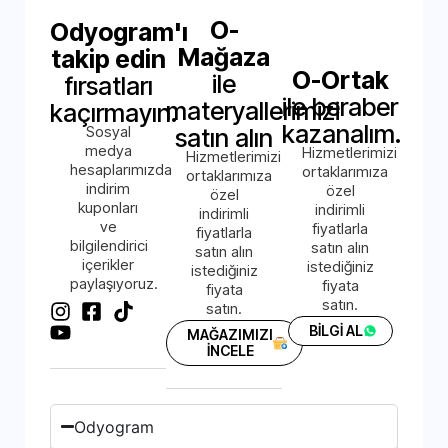
O-
Odyogram'ı
Mağaza
takip edin
O-Ortak
ile
fırsatları
ile beraber
materyallerimizi
kaçırmayın.
kazanalım.
Sosyal
satın alın
medya
Hizmetlerimizi
Hizmetlerimizi
hesaplarımızda
ortaklarımıza
ortaklarımıza
indirim
özel
özel
kuponları
indirimli
indirimli
ve
fiyatlarla
fiyatlarla
bilgilendirici
satın alın
satın alın
içerikler
istediğiniz
istediğiniz
paylaşıyoruz.
fiyata
fiyata
satın.
satın.
BİLGİ AL
MAĞAZIMIZI
İNCELE
Odyogram