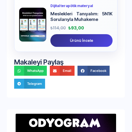
Dijital terapötik materyal
Meslekleri Tanıyalım: 5N1K
Sorularıyla Muhakeme
₺
114,00
₺
93,00
Ürünü İncele
Makaleyi Paylaş
WhatsApp
Email
Facebook
Telegram