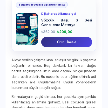
Beğenebileceğiniz dijital ürünümüz
Dijital terapötik materyal
Sözcük Başı: S Sesi
Genelleme Materyali
₺
362,00
₺
209,00
Ürünü İncele
Aileye verilen çalışma kısa, anlaşılır ve günlük yaşamla
bağlantılı olmalıdır. Beş dakikalık bir tekrar, doğru
hedef seçildiğinde uzun ama dağınık bir çalışmadan
daha etkili olabilir. Bu nedenle özel eğitim etkinlik pdf
seçilirken aile uygulamasına uygun yönergelerin
bulunması büyük kolaylık sağlar.
Bir materyalin güçlü olması, her çocukta aynı şekilde
kullanılacağı anlamına gelmez. Bazı çocuklar görsel
destekle daha rahat ilerlerken bazıları hareketli oyun,