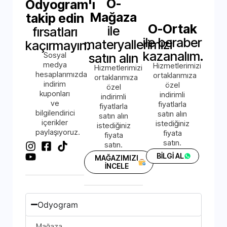
O-
Odyogram'ı
Mağaza
takip edin
O-Ortak
ile
fırsatları
ile beraber
materyallerimizi
kaçırmayın.
kazanalım.
Sosyal
satın alın
medya
Hizmetlerimizi
Hizmetlerimizi
hesaplarımızda
ortaklarımıza
ortaklarımıza
indirim
özel
özel
kuponları
indirimli
indirimli
ve
fiyatlarla
fiyatlarla
bilgilendirici
satın alın
satın alın
içerikler
istediğiniz
istediğiniz
paylaşıyoruz.
fiyata
fiyata
satın.
satın.
BİLGİ AL
MAĞAZIMIZI
İNCELE
Odyogram
Mağaza