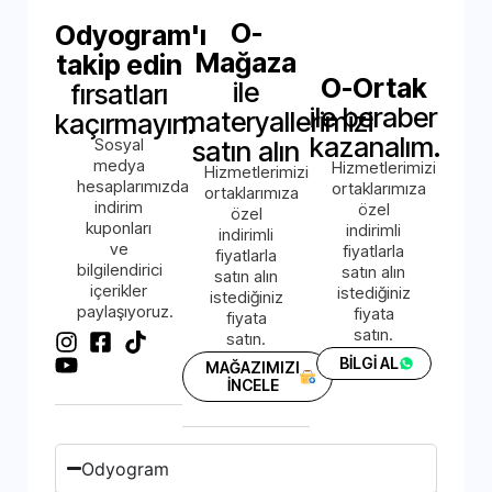
O-
Odyogram'ı
Mağaza
takip edin
O-Ortak
ile
fırsatları
ile beraber
materyallerimizi
kaçırmayın.
kazanalım.
Sosyal
satın alın
medya
Hizmetlerimizi
Hizmetlerimizi
hesaplarımızda
ortaklarımıza
ortaklarımıza
indirim
özel
özel
kuponları
indirimli
indirimli
ve
fiyatlarla
fiyatlarla
bilgilendirici
satın alın
satın alın
içerikler
istediğiniz
istediğiniz
paylaşıyoruz.
fiyata
fiyata
satın.
satın.
BİLGİ AL
MAĞAZIMIZI
İNCELE
Odyogram