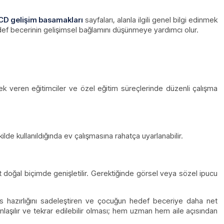
CD gelişim basamakları
sayfaları, alanla ilgili genel bilgi edinmek
edef becerinin gelişimsel bağlamını düşünmeye yardımcı olur.
tek veren eğitimciler ve özel eğitim süreçlerinde düzenli çalışma
de kullanıldığında ev çalışmasına rahatça uyarlanabilir.
ıt doğal biçimde genişletilir. Gerektiğinde görsel veya sözel ipucu
ans hazırlığını sadeleştiren ve çocuğun hedef beceriye daha net
nlaşılır ve tekrar edilebilir olması; hem uzman hem aile açısından