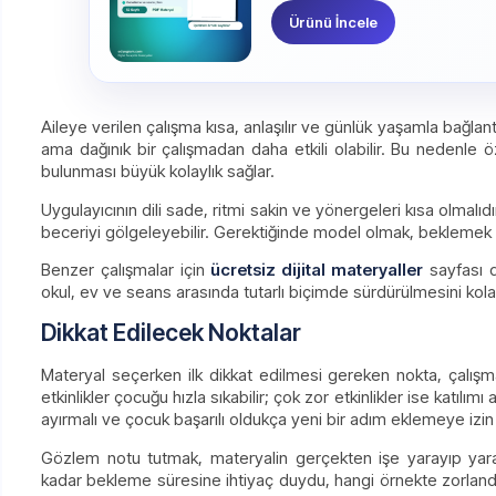
Ürünü İncele
Aileye verilen çalışma kısa, anlaşılır ve günlük yaşamla bağlantı
ama dağınık bir çalışmadan daha etkili olabilir. Bu nedenle 
bulunması büyük kolaylık sağlar.
Uygulayıcının dili sade, ritmi sakin ve yönergeleri kısa olmal
beceriyi gölgeleyebilir. Gerektiğinde model olmak, beklemek v
Benzer çalışmalar için
ücretsiz dijital materyaller
sayfası da
okul, ev ve seans arasında tutarlı biçimde sürdürülmesini kolayl
Dikkat Edilecek Noktalar
Materyal seçerken ilk dikkat edilmesi gereken nokta, çalı
etkinlikler çocuğu hızla sıkabilir; çok zor etkinlikler ise katıl
ayırmalı ve çocuk başarılı oldukça yeni bir adım eklemeye izin
Gözlem notu tutmak, materyalin gerçekten işe yarayıp yara
kadar bekleme süresine ihtiyaç duydu, hangi örnekte zorlandı 