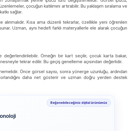
orlaştırmak yerine ipucu türü değiştirilmelidir. Görsel ipucu,
lemeler, çocuğun katılımını artırabilir. Bu yaklaşım sıralama ve
atkı sağlar.
e alınmalıdır. Kısa ama düzenli tekrarlar, özellikle yeni öğrenilen
 sunar. Uzman, aynı hedefi farklı materyallerle ele alarak çocuğun
değerlendirilebilir. Örneğin bir kart seçilir, çocuk karta bakar,
 nesneyle tekrar edilir. Bu geçiş genelleme açısından değerlidir.
nmemelidir. Önce görsel sayısı, sonra yönerge uzunluğu, ardından
da zorlandığını daha net gösterir ve uzman doğru yerden destek
Beğenebileceğiniz dijital ürünümüz
onoloji