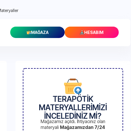
Materyaller
MAĞAZA
HESABIM
TERAPÖTİK
MATERYALLERİMİZİ
İNCELEDİNİZ Mİ?
Mağazamız açıldı. İhtiyacınız olan
materyali
Mağazamızdan 7/24