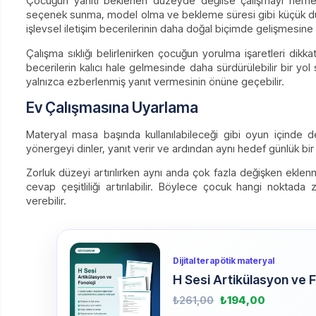
Çocuğun yanıtı beklenen düzeyde değilse çalışmayı hemen z
seçenek sunma, model olma ve bekleme süresi gibi küçük düzen
işlevsel iletişim becerilerinin daha doğal biçimde gelişmesine k
Çalışma sıklığı belirlenirken çocuğun yorulma işaretleri dikkat
becerilerin kalıcı hale gelmesinde daha sürdürülebilir bir yol
yalnızca ezberlenmiş yanıt vermesinin önüne geçebilir.
Ev Çalışmasına Uyarlama
Materyal masa başında kullanılabileceği gibi oyun içinde de 
yönergeyi dinler, yanıt verir ve ardından aynı hedef günlük bir
Zorluk düzeyi artırılırken aynı anda çok fazla değişken ekle
cevap çeşitliliği artırılabilir. Böylece çocuk hangi nokta
verebilir.
Dijital terapötik materyal
H Sesi Artikülasyon ve F
₺
261,00
₺
194,00