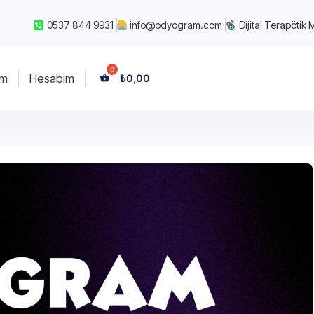
0537 844 9931
info@odyogram.com
Dijital Terapötik 
im
Hesabım
₺
0,00