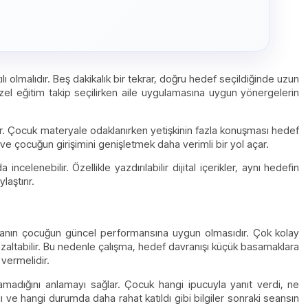
lı olmalıdır. Beş dakikalık bir tekrar, doğru hedef seçildiğinde uzun
özel eğitim takip seçilirken aile uygulamasına uygun yönergelerin
ıdır. Çocuk materyale odaklanırken yetişkinin fazla konuşması hedef
e çocuğun girişimini genişletmek daha verimli bir yol açar.
 incelenebilir. Özellikle yazdırılabilir dijital içerikler, aynı hedefin
aştırır.
şmanın çocuğun güncel performansına uygun olmasıdır. Çok kolay
ımı azaltabilir. Bu nedenle çalışma, hedef davranışı küçük basamaklara
 vermelidir.
madığını anlamayı sağlar. Çocuk hangi ipucuyla yanıt verdi, ne
ve hangi durumda daha rahat katıldı gibi bilgiler sonraki seansın