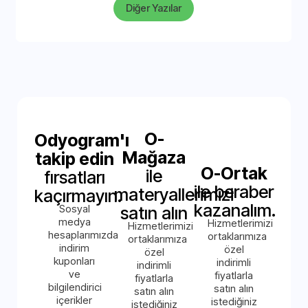
Diğer Yazılar
O-
Odyogram'ı
Mağaza
takip edin
O-Ortak
ile
fırsatları
ile beraber
materyallerimizi
kaçırmayın.
kazanalım.
Sosyal
satın alın
medya
Hizmetlerimizi
Hizmetlerimizi
hesaplarımızda
ortaklarımıza
ortaklarımıza
indirim
özel
özel
kuponları
indirimli
indirimli
ve
fiyatlarla
fiyatlarla
bilgilendirici
satın alın
satın alın
içerikler
istediğiniz
istediğiniz