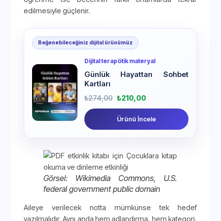
edilmesiyle güçlenir.
Beğenebileceğiniz dijital ürünümüz
Dijital terapötik materyal
Günlük Hayattan Sohbet
Kartları
₺
274,00
₺
210,00
Ürünü İncele
Görsel: Wikimedia Commons, U.S.
federal government public domain
Aileye verilecek notta mümkünse tek hedef
yazılmalıdır. Aynı anda hem adlandırma, hem kategori,