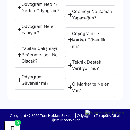
Odyogram Nedir?
Neden Odyogram?
Ödemeyi Ne Zaman
Yapacağım?
Odyogram Neler
Yapıyor?
Odyogram O-
Market Güvenilir
mi?
Yapılan Çalışmayı
Beğenmezsek Ne
Olacak?
Teknik Destek
Veriliyor mu?
Odyogram
Güvenilir mi?
O-Market'te Neler
Var?
Copyright © 2026 Tüm Hakları Saklıdır. | Odyogram Terapötik Dijital
Eğitim Materyalleri
0