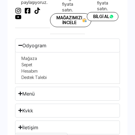
paylaşıyoruz.
fiyata
fiyata
satın.
satın.
BİLGİ AL
MAĞAZIMIZI
İNCELE
Odyogram
Mağaza
Sepet
Hesabım
Destek Talebi
Menü
Kvkk
İletişim