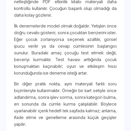
netleştiğinde PDF etkinlik kitabı materyali daha
kontrollü kullanılır. Çocuğun başarılı olup olmadığı da
daha kolay gözlenir.
İlk denemelerde model olmak doğaldır. Yetişkin önce
doğru cevabı gösterir, sonra çocuktan benzerini ister.
Eğer çocuk zorlanıyorsa seçenek azaltılır, görsel
ipucu verilir ya da cevap cümlesinin başlangıcı
sunulur. Buradaki amaç çocuğu test etmek değil,
beceriyi kurmaktır. Test havası arttığında çocuk
konuşmaktan kaçınabilir; oyun ve etkileşim hissi
korunduğunda ise deneme isteği artar.
Bir diğer pratik nokta, aynı materyali farklı soru
biçimleriyle kullanmaktır. Örneğin bir kart setiyle önce
adlandırma, sonra işlev sorma, sonra kategori bulma,
en sonunda da cümle kurma çalışılabilir. Böylece
uyarlanabilir içerik hedefi tek sayfada kalmaz; anlama,
ifade etme ve genelleme arasında küçük geçişler
yapılır.