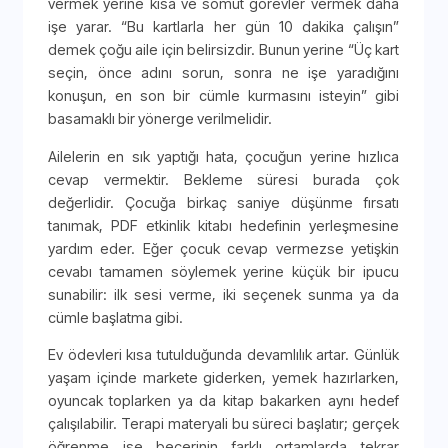
vermek yerine kısa ve somut görevler vermek daha
işe yarar. “Bu kartlarla her gün 10 dakika çalışın”
demek çoğu aile için belirsizdir. Bunun yerine “Üç kart
seçin, önce adını sorun, sonra ne işe yaradığını
konuşun, en son bir cümle kurmasını isteyin” gibi
basamaklı bir yönerge verilmelidir.
Ailelerin en sık yaptığı hata, çocuğun yerine hızlıca
cevap vermektir. Bekleme süresi burada çok
değerlidir. Çocuğa birkaç saniye düşünme fırsatı
tanımak, PDF etkinlik kitabı hedefinin yerleşmesine
yardım eder. Eğer çocuk cevap vermezse yetişkin
cevabı tamamen söylemek yerine küçük bir ipucu
sunabilir: ilk sesi verme, iki seçenek sunma ya da
cümle başlatma gibi.
Ev ödevleri kısa tutulduğunda devamlılık artar. Günlük
yaşam içinde markete giderken, yemek hazırlarken,
oyuncak toplarken ya da kitap bakarken aynı hedef
çalışılabilir. Terapi materyali bu süreci başlatır; gerçek
öğrenme ise becerinin farklı ortamlarda tekrar