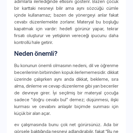
adımlarla ilerlediğinde etkisini gösterir. Bazen çocuk
bir karttaki nesneyi bilir ama aynı sözcüğü cümle
içinde kullanamaz; bazen de yönergeyi anlar fakat
cevabı düzenlemekte zorlanır. Materyal bu boşluğu
kapatmak için vardır: hedefi görünür yapar, tekrar
fırsatı oluşturur ve yetişkinin vereceği ipucunu daha
kontrollü hale getirir.
Neden önemli?
Bu konunun önemli olmasının nedeni, dil ve öğrenme
becerilerinin birbirinden kopuk ilerlememesidir. dikkat
üzerinde çalışırken aynı anda dikkat, bekleme, sıra
alma, dinleme ve cevap düzenleme gibi yan beceriler
de devreye girer. İyi seçilmiş bir materyal çocuğa
sadece “doğru cevabı bul” demez; düşünmesi, ilişki
kurması ve cevabını anlaşılır biçimde sunması için
küçük bir alan açar.
ev çalışmasında bunu çok net görürsünüz. Ada bir
görsele baktığında nesneyi adlandırabilir, fakat “Bu ne