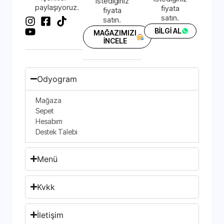
istediğiniz
paylaşıyoruz.
fiyata
fiyata
satın.
satın.
BİLGİ AL
MAĞAZIMIZI
İNCELE
Odyogram
Mağaza
Sepet
Hesabım
Destek Talebi
Menü
Kvkk
İletişim