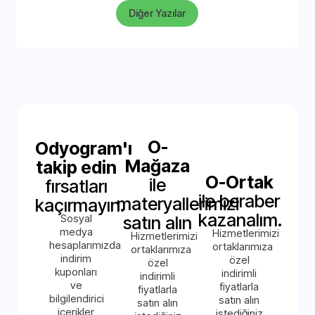
Diğer Yazılar
O-
Odyogram'ı
Mağaza
takip edin
O-Ortak
ile
fırsatları
ile beraber
materyallerimizi
kaçırmayın.
kazanalım.
Sosyal
satın alın
medya
Hizmetlerimizi
Hizmetlerimizi
hesaplarımızda
ortaklarımıza
ortaklarımıza
indirim
özel
özel
kuponları
indirimli
indirimli
ve
fiyatlarla
fiyatlarla
bilgilendirici
satın alın
satın alın
içerikler
istediğiniz