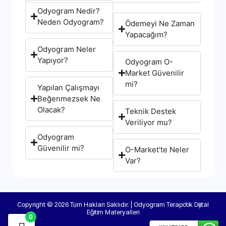
Odyogram Nedir?
Neden Odyogram?
Ödemeyi Ne Zaman
Yapacağım?
Odyogram Neler
Yapıyor?
Odyogram O-
Market Güvenilir
mi?
Yapılan Çalışmayı
Beğenmezsek Ne
Olacak?
Teknik Destek
Veriliyor mu?
Odyogram
Güvenilir mi?
O-Market'te Neler
Var?
Copyright © 2026 Tüm Hakları Saklıdır. | Odyogram Terapötik Dijital
Eğitim Materyalleri
0