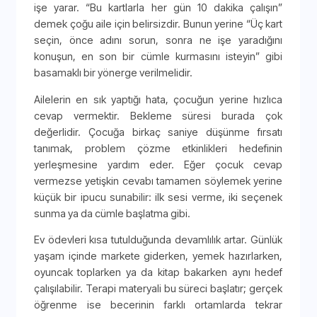
işe yarar. “Bu kartlarla her gün 10 dakika çalışın”
demek çoğu aile için belirsizdir. Bunun yerine “Üç kart
seçin, önce adını sorun, sonra ne işe yaradığını
konuşun, en son bir cümle kurmasını isteyin” gibi
basamaklı bir yönerge verilmelidir.
Ailelerin en sık yaptığı hata, çocuğun yerine hızlıca
cevap vermektir. Bekleme süresi burada çok
değerlidir. Çocuğa birkaç saniye düşünme fırsatı
tanımak, problem çözme etkinlikleri hedefinin
yerleşmesine yardım eder. Eğer çocuk cevap
vermezse yetişkin cevabı tamamen söylemek yerine
küçük bir ipucu sunabilir: ilk sesi verme, iki seçenek
sunma ya da cümle başlatma gibi.
Ev ödevleri kısa tutulduğunda devamlılık artar. Günlük
yaşam içinde markete giderken, yemek hazırlarken,
oyuncak toplarken ya da kitap bakarken aynı hedef
çalışılabilir. Terapi materyali bu süreci başlatır; gerçek
öğrenme ise becerinin farklı ortamlarda tekrar