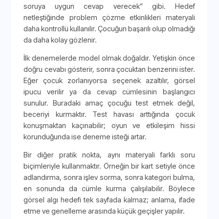
soruya uygun cevap verecek” gibi. Hedef
netleştiğinde problem çözme etkinlikleri materyali
daha kontrollü kullanılır. Çocuğun başarılı olup olmadığı
da daha kolay gözlenir.
İlk denemelerde model olmak doğaldır. Yetişkin önce
doğru cevabı gösterir, sonra çocuktan benzerini ister.
Eğer çocuk zorlanıyorsa seçenek azaltılır, görsel
ipucu verilir ya da cevap cümlesinin başlangıcı
sunulur. Buradaki amaç çocuğu test etmek değil,
beceriyi kurmaktır. Test havası arttığında çocuk
konuşmaktan kaçınabilir; oyun ve etkileşim hissi
korunduğunda ise deneme isteği artar.
Bir diğer pratik nokta, aynı materyali farklı soru
biçimleriyle kullanmaktır. Örneğin bir kart setiyle önce
adlandırma, sonra işlev sorma, sonra kategori bulma,
en sonunda da cümle kurma çalışılabilir. Böylece
görsel algı hedefi tek sayfada kalmaz; anlama, ifade
etme ve genelleme arasında küçük geçişler yapılır.