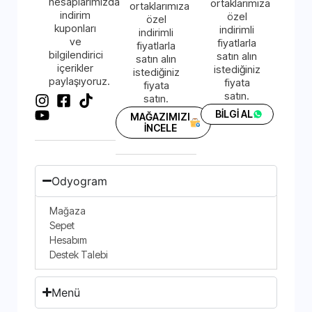
hesaplarımızda
ortaklarımıza
ortaklarımıza
indirim
özel
özel
kuponları
indirimli
indirimli
ve
fiyatlarla
fiyatlarla
bilgilendirici
satın alın
satın alın
içerikler
istediğiniz
istediğiniz
paylaşıyoruz.
fiyata
fiyata
satın.
satın.
BİLGİ AL
MAĞAZIMIZI
İNCELE
Odyogram
Mağaza
Sepet
Hesabım
Destek Talebi
Menü