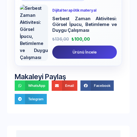
Dijital terapötik materyal
Serbest Zaman Aktivitesi:
Görsel İpucu, Betimleme ve
Duygu Çalışması
₺
136,00
₺
100,00
Ürünü İncele
Makaleyi Paylaş
WhatsApp
Email
Facebook
Telegram