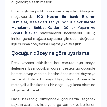
güçlendikçe azaltılmasıdır.
Bu konuyla bağlantılı hazır içerik arayanlar Odyogram
mağazasında
100 Nesne ile İstek Bildiren
Cümleler
,
Meslekleri Tanıyalım: 5N1K Sorularıyla
Muhakeme
,
Sohbet Kartları: Günlük Yaşam ve
Somut İşlevler
materyallerini inceleyebilir. Bu iç
linkler, genel mağaza sayfasına gitmeden doğrudan
ilgili çalışma dosyalarına ulaşmayı kolaylaştırır.
Çocuğun düzeyine göre uyarlama
Renk kavramı etkinlikleri her çocukta aynı sırayla
ilerlemez. Bazı çocuklar görsel desteği gördüğünde
hemen cevap verirken, bazıları önce modeli duymaya
ve cevabı birlikte kurmaya ihtiyaç duyar. Bu nedenle
materyali kullanırken tek bir doğru uygulama biçimine
sıkışmamak gerekir.
Daha başlangıç düzeyindeki çocuklarda seçenek
sayısını azaltmak, kısa yönerge vermek ve beklenen