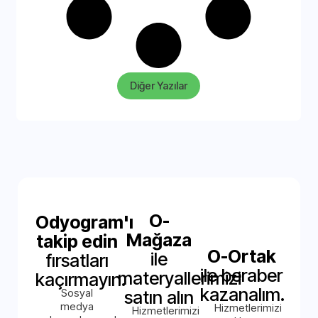
Diğer Yazılar
O-
Odyogram'ı
Mağaza
takip edin
O-Ortak
ile
fırsatları
ile beraber
materyallerimizi
kaçırmayın.
kazanalım.
Sosyal
satın alın
medya
Hizmetlerimizi
Hizmetlerimizi