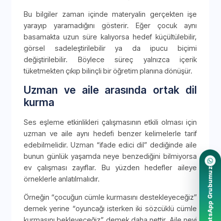
Bu bilgiler zaman içinde materyalin gerçekten işe
yarayıp yaramadığını gösterir. Eğer çocuk aynı
basamakta uzun süre kalıyorsa hedef küçültülebilir,
görsel sadeleştirilebilir ya da ipucu biçimi
değiştirilebilir. Böylece süreç yalnızca içerik
tüketmekten çıkıp bilinçli bir öğretim planına dönüşür.
Uzman ve aile arasında ortak dil
kurma
Ses eşleme etkinlikleri çalışmasının etkili olması için
uzman ve aile aynı hedefi benzer kelimelerle tarif
edebilmelidir. Uzman “ifade edici dil” dediğinde aile
bunun günlük yaşamda neye benzediğini bilmiyorsa
ev çalışması zayıflar. Bu yüzden hedefler aileye
WhatsApp Grubumuz
örneklerle anlatılmalıdır.
Örneğin “çocuğun cümle kurmasını destekleyeceğiz”
demek yerine “oyuncağı isterken iki sözcüklü cümle
kurmasını bekleyeceğiz” demek daha nettir. Aile neyi