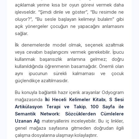
açıklamak yerine kısa bir oyun görevi vermek daha
işlevseldir. “Şimdi dinle ve göster”, “Bu resimde ne
oluyor?”, “Bu sesle başlayan kelimeyi bulalım” gibi
açık yönergeler çocuğun ne yapacağını anlamasını
sağlar.
İlk denemelerde model olmak, seçenek azaltmak
veya cevabın başlangıcını vermek gerekebilir. İpucu
kullanmak başarısızlık anlamına gelmez; doğru
kullanıldığında öğrenmenin basamağıdır. Önemli olan
aynı ipucunun sürekli kalmaması ve çocuk
güçlendikçe azaltılmasıdır.
Bu konuyla bağlantılı hazır içerik arayanlar Odyogram
mağazasında
İki Heceli Kelimeler Kitabı
,
S Sesi
Artikülasyon Terapi ve Takip
,
100 Sayfa ile
Semantik Network: Sözcüklerden Cümlelere
Uzanan Ağ
materyallerini inceleyebilir. Bu iç linkler,
genel mağaza sayfasına gitmeden doğrudan ilgili
çalışma dosyalarına ulaşmayı kolaylaştırır.