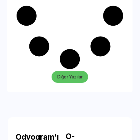
Diğer Yazılar
O-
Odyogram'ı