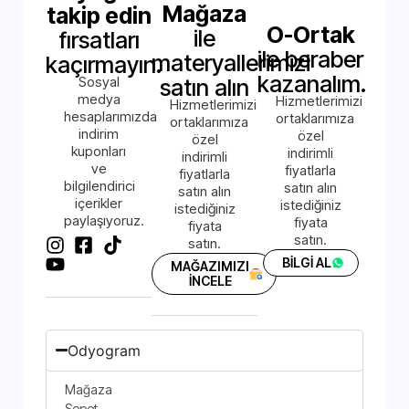
Mağaza
takip edin
O-Ortak
ile
fırsatları
ile beraber
materyallerimizi
kaçırmayın.
kazanalım.
Sosyal
satın alın
medya
Hizmetlerimizi
Hizmetlerimizi
hesaplarımızda
ortaklarımıza
ortaklarımıza
indirim
özel
özel
kuponları
indirimli
indirimli
ve
fiyatlarla
fiyatlarla
bilgilendirici
satın alın
satın alın
içerikler
istediğiniz
istediğiniz
paylaşıyoruz.
fiyata
fiyata
satın.
satın.
BİLGİ AL
MAĞAZIMIZI
İNCELE
Odyogram
Mağaza
Sepet