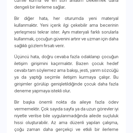
cümle kurma ve en son anlatım beklemek daha
dengeli bir ilerleme sağlar.
Bir diğer hata, her oturumda yeni materyal
kullanmaktır. Yeni içerik ilgi çekebilir ama becerinin
yerleşmesi tekrar ister. Aynı materyali farklı sorularla
kullanmak, çocuğun güvenini artırır ve uzman için daha
sağlıklı gözlem fırsatı verir.
Üçüncü hata, doğru cevaba fazla odaklanıp çocuğun
iletişim girişimini kaçırmaktır. Bazen çocuk hedef
cevabı tam söylemez ama bakışı, jesti, yarım sözcüğü
ya da yaptığı seçimle iletişim kurmaya çalışır. Bu
girişimler görülüp genişletildiğinde çocuk daha fazla
deneme yapmaya istekli olur.
Bir başka önemli nokta da aileye fazla ödev
vermemektir. Çok sayıda sayfa ya da uzun görevler iyi
niyetle verilse bile uygulanmadığında ailede suçluluk
hissi oluşturabilir. Az ama düzenli yapılan çalışma,
çoğu zaman daha gerçekçi ve etkili bir ilerleme