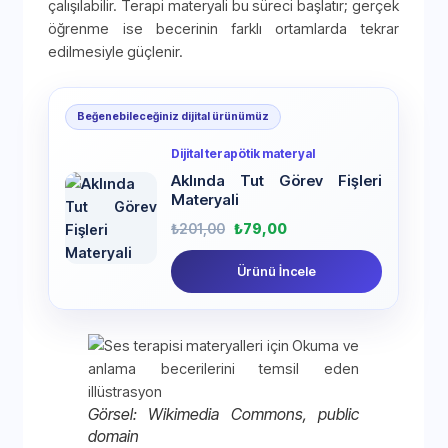
çalışılabilir. Terapi materyali bu süreci başlatır; gerçek
öğrenme ise becerinin farklı ortamlarda tekrar
edilmesiyle güçlenir.
Beğenebileceğiniz dijital ürünümüz
Dijital terapötik materyal
Aklında Tut Görev Fişleri
Materyali
₺
201,00
₺
79,00
Ürünü İncele
Görsel: Wikimedia Commons, public
domain