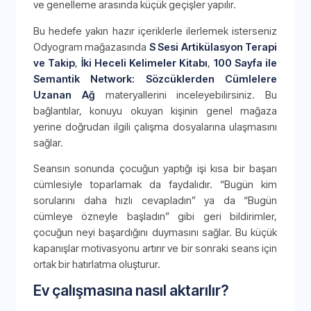
ve genelleme arasında küçük geçişler yapılır.
Bu hedefe yakın hazır içeriklerle ilerlemek isterseniz
Odyogram mağazasında
S Sesi Artikülasyon Terapi
ve Takip
,
İki Heceli Kelimeler Kitabı
,
100 Sayfa ile
Semantik Network: Sözcüklerden Cümlelere
Uzanan Ağ
materyallerini inceleyebilirsiniz. Bu
bağlantılar, konuyu okuyan kişinin genel mağaza
yerine doğrudan ilgili çalışma dosyalarına ulaşmasını
sağlar.
Seansın sonunda çocuğun yaptığı işi kısa bir başarı
cümlesiyle toparlamak da faydalıdır. “Bugün kim
sorularını daha hızlı cevapladın” ya da “Bugün
cümleye özneyle başladın” gibi geri bildirimler,
çocuğun neyi başardığını duymasını sağlar. Bu küçük
kapanışlar motivasyonu artırır ve bir sonraki seans için
ortak bir hatırlatma oluşturur.
Ev çalışmasına nasıl aktarılır?