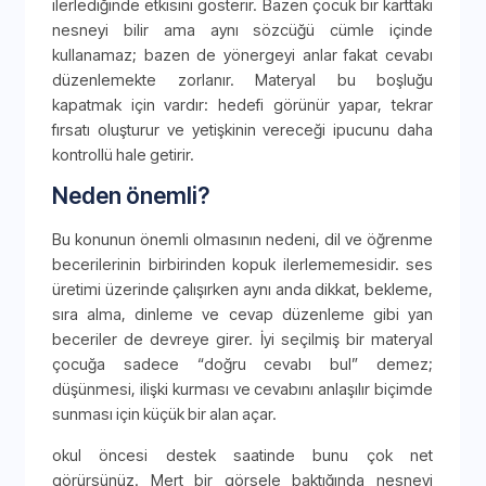
ilerlediğinde etkisini gösterir. Bazen çocuk bir karttaki
nesneyi bilir ama aynı sözcüğü cümle içinde
kullanamaz; bazen de yönergeyi anlar fakat cevabı
düzenlemekte zorlanır. Materyal bu boşluğu
kapatmak için vardır: hedefi görünür yapar, tekrar
fırsatı oluşturur ve yetişkinin vereceği ipucunu daha
kontrollü hale getirir.
Neden önemli?
Bu konunun önemli olmasının nedeni, dil ve öğrenme
becerilerinin birbirinden kopuk ilerlememesidir. ses
üretimi üzerinde çalışırken aynı anda dikkat, bekleme,
sıra alma, dinleme ve cevap düzenleme gibi yan
beceriler de devreye girer. İyi seçilmiş bir materyal
çocuğa sadece “doğru cevabı bul” demez;
düşünmesi, ilişki kurması ve cevabını anlaşılır biçimde
sunması için küçük bir alan açar.
okul öncesi destek saatinde bunu çok net
görürsünüz. Mert bir görsele baktığında nesneyi