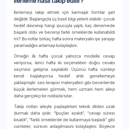
İlerleme nasıl takip edilir?
İlerlemeyi takip etmek için karmaşık formlar şart
değildir. Başlangıçta üç basit bilgi yeterli olabilir: çocuk
hedef davranışı hangi ipucuyla yaptı, kaç denemede
başarılı oldu ve beceriyi farklı örneklerde kullanabildi
mi? Bu notlar birkaç hafta sonra materyalin işe yarayıp
yaramadığını anlamayı kolaylaştırır.
Örneğin ilk hafta çocuk yalnızca modelle cevap
veriyorsa, ikinci hafta iki seçenekten doğru cevabı
seçmesi gelişme sayılabilir. Üçüncü hafta cümleyi
kendi başlatıyorsa hedef artık genellemeye
yaklaşmıştır. ses terapisi materyalleri gibi becerilerde
küçük ilerlemeleri görmek, hem uzmanı hem aileyi
daha gerçekçi bir noktada tutar.
Takip notları aileyle paylaşılırken teknik dilden uzak
durmak daha iyidir. “İpuçları azaldı”, “cevap süresi
kısaldı”, “farklı örneklerde de kullanmaya başladı” gibi
cümleler, sürecin anlaşılmasını kolaylaştırır. Böylece