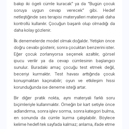
bakıp iki ögeli cümle kuracak” ya da “Bugün çocuk
soruya uygun cevap verecek” gibi. Hedef
netleştiğinde ses terapisi materyalleri materyali daha
kontrollü kullanılır. Çocuğun başarılı olup olmadığı da
daha kolay gözlenir.
İlk denemelerde model olmak doğaldır. Yetişkin önce
doğru cevabı gösterir, sonra çocuktan benzerini ister.
Eğer çocuk zorlanıyorsa seçenek azaltılır, görsel
ipucu verilir ya da cevap cümlesinin başlangıcı
sunulur. Buradaki amaç çocuğu test etmek değil,
beceriyi kurmaktır. Test havası arttığında çocuk
konuşmaktan kaçınabilir; oyun ve etkileşim hissi
korunduğunda ise deneme isteği artar.
Bir diğer pratik nokta, aynı materyali farklı soru
biçimleriyle kullanmaktır. Örneğin bir kart setiyle önce
adlandırma, sonra işlev sorma, sonra kategori bulma,
en sonunda da cümle kurma çalışılabilir. Böylece
kelime hedefi tek sayfada kalmaz; anlama, ifade etme