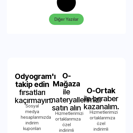
Diğer Yazılar
O-
Odyogram'ı
Mağaza
takip edin
O-Ortak
ile
fırsatları
ile beraber
materyallerimizi
kaçırmayın.
kazanalım.
Sosyal
satın alın
medya
Hizmetlerimizi
Hizmetlerimizi
hesaplarımızda
ortaklarımıza
ortaklarımıza
indirim
özel
özel
kuponları
indirimli
indirimli