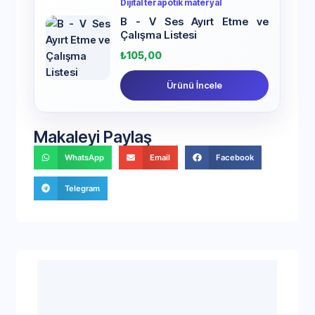
Dijital terapötik materyal
B - V Ses Ayırt Etme ve
Çalışma Listesi
₺
105,00
Ürünü İncele
Makaleyi Paylaş
WhatsApp
Email
Facebook
Telegram