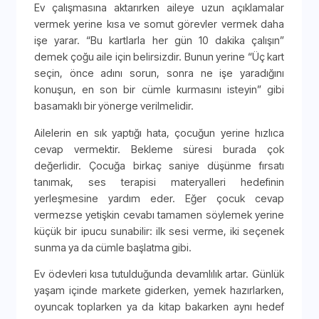
Ev çalışmasına aktarırken aileye uzun açıklamalar
vermek yerine kısa ve somut görevler vermek daha
işe yarar. “Bu kartlarla her gün 10 dakika çalışın”
demek çoğu aile için belirsizdir. Bunun yerine “Üç kart
seçin, önce adını sorun, sonra ne işe yaradığını
konuşun, en son bir cümle kurmasını isteyin” gibi
basamaklı bir yönerge verilmelidir.
Ailelerin en sık yaptığı hata, çocuğun yerine hızlıca
cevap vermektir. Bekleme süresi burada çok
değerlidir. Çocuğa birkaç saniye düşünme fırsatı
tanımak, ses terapisi materyalleri hedefinin
yerleşmesine yardım eder. Eğer çocuk cevap
vermezse yetişkin cevabı tamamen söylemek yerine
küçük bir ipucu sunabilir: ilk sesi verme, iki seçenek
sunma ya da cümle başlatma gibi.
Ev ödevleri kısa tutulduğunda devamlılık artar. Günlük
yaşam içinde markete giderken, yemek hazırlarken,
oyuncak toplarken ya da kitap bakarken aynı hedef