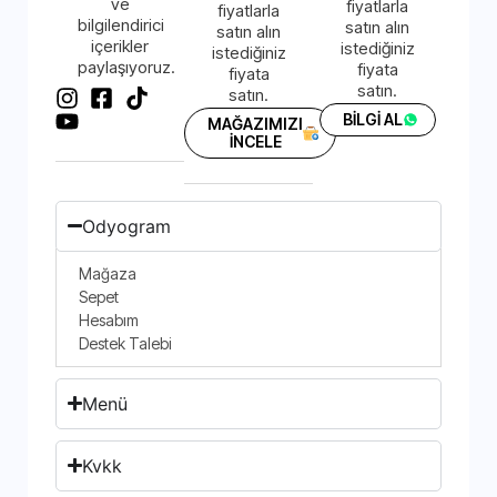
ve
fiyatlarla
fiyatlarla
bilgilendirici
satın alın
satın alın
içerikler
istediğiniz
istediğiniz
paylaşıyoruz.
fiyata
fiyata
satın.
satın.
BİLGİ AL
MAĞAZIMIZI
İNCELE
Odyogram
Mağaza
Sepet
Hesabım
Destek Talebi
Menü
Kvkk