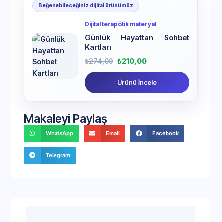
Beğenebileceğiniz dijital ürünümüz
Dijital terapötik materyal
Günlük Hayattan Sohbet
Kartları
₺
274,00
₺
210,00
Ürünü İncele
Makaleyi Paylaş
WhatsApp
Email
Facebook
Telegram