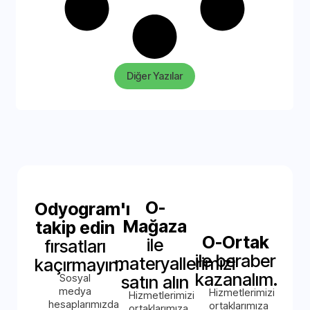
Diğer Yazılar
O-
Odyogram'ı
Mağaza
takip edin
O-Ortak
ile
fırsatları
ile beraber
materyallerimizi
kaçırmayın.
kazanalım.
Sosyal
satın alın
medya
Hizmetlerimizi
Hizmetlerimizi
hesaplarımızda
ortaklarımıza
ortaklarımıza