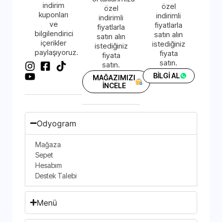
indirim
özel
özel
kuponları
indirimli
indirimli
ve
fiyatlarla
fiyatlarla
bilgilendirici
satın alın
satın alın
içerikler
istediğiniz
istediğiniz
paylaşıyoruz.
fiyata
fiyata
satın.
satın.
BİLGİ AL
MAĞAZIMIZI
İNCELE
Odyogram
Mağaza
Sepet
Hesabım
Destek Talebi
Menü