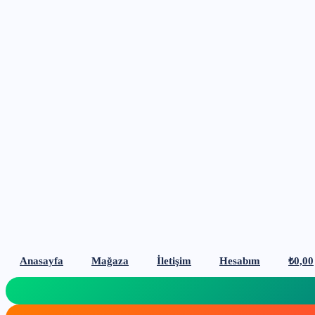
Anasayfa
Mağaza
İletişim
Hesabım
₺
0,00