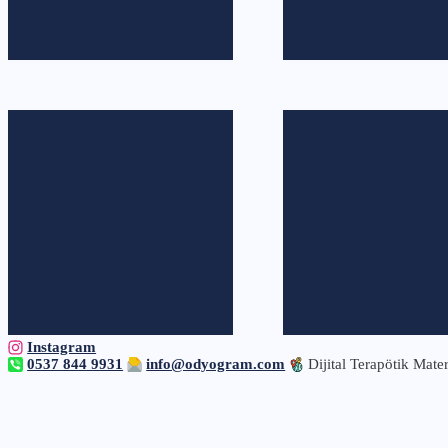
Instagram
0537 844 9931
info@odyogram.com
Dijital Terapötik Mater