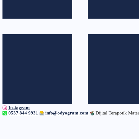
Instagram
0537 844 9931
info@odyogram.com
Dijital Terapötik Mater