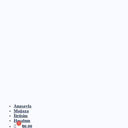
Anasayfa
Mağaza
İletişim
Hesabım
₺
0,00