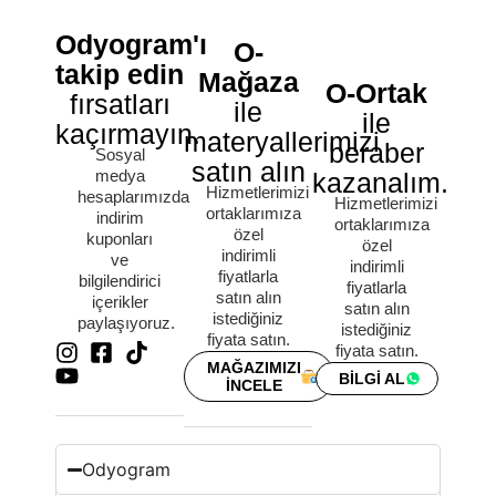
Odyogram'ı
O-
takip edin
Mağaza
O-Ortak
fırsatları
ile
ile
kaçırmayın.
materyallerimizi
beraber
Sosyal
satın alın
medya
kazanalım.
Hizmetlerimizi
hesaplarımızda
Hizmetlerimizi
ortaklarımıza
indirim
ortaklarımıza
özel
kuponları
özel
indirimli
ve
indirimli
fiyatlarla
bilgilendirici
fiyatlarla
satın alın
içerikler
satın alın
istediğiniz
paylaşıyoruz.
istediğiniz
fiyata satın.
fiyata satın.
MAĞAZIMIZI
BİLGİ AL
İNCELE
Odyogram