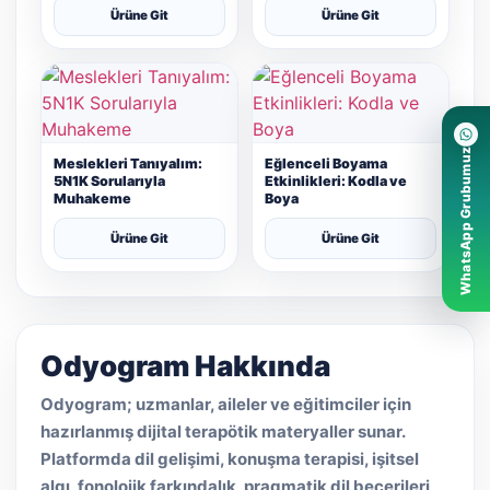
Ürüne Git
Ürüne Git
WhatsApp Grubumuz
Meslekleri Tanıyalım:
Eğlenceli Boyama
5N1K Sorularıyla
Etkinlikleri: Kodla ve
Muhakeme
Boya
Ürüne Git
Ürüne Git
Odyogram Hakkında
Odyogram; uzmanlar, aileler ve eğitimciler için
hazırlanmış dijital terapötik materyaller sunar.
Platformda dil gelişimi, konuşma terapisi, işitsel
algı, fonolojik farkındalık, pragmatik dil becerileri