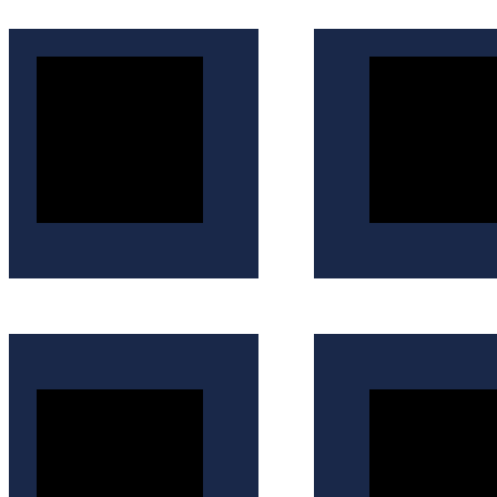
İçeriğe
atla