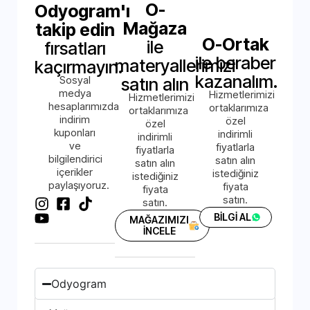
O-
Odyogram'ı
Mağaza
takip edin
O-Ortak
ile
fırsatları
ile beraber
materyallerimizi
kaçırmayın.
kazanalım.
Sosyal
satın alın
medya
Hizmetlerimizi
Hizmetlerimizi
hesaplarımızda
ortaklarımıza
ortaklarımıza
indirim
özel
özel
kuponları
indirimli
indirimli
ve
fiyatlarla
fiyatlarla
bilgilendirici
satın alın
satın alın
içerikler
istediğiniz
istediğiniz
paylaşıyoruz.
fiyata
fiyata
satın.
satın.
BİLGİ AL
MAĞAZIMIZI
İNCELE
Odyogram