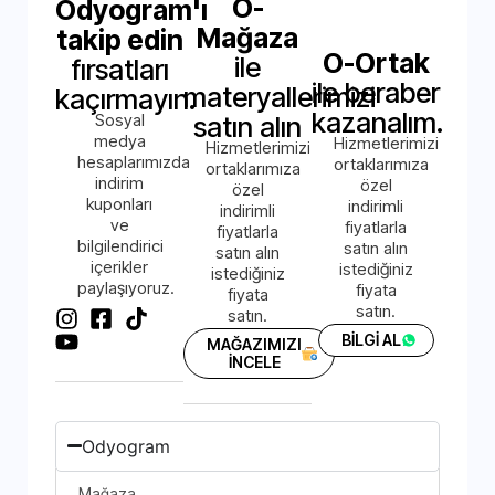
O-
Odyogram'ı
Mağaza
takip edin
O-Ortak
ile
fırsatları
ile beraber
materyallerimizi
kaçırmayın.
kazanalım.
Sosyal
satın alın
medya
Hizmetlerimizi
Hizmetlerimizi
hesaplarımızda
ortaklarımıza
ortaklarımıza
indirim
özel
özel
kuponları
indirimli
indirimli
ve
fiyatlarla
fiyatlarla
bilgilendirici
satın alın
satın alın
içerikler
istediğiniz
istediğiniz
paylaşıyoruz.
fiyata
fiyata
satın.
satın.
BİLGİ AL
MAĞAZIMIZI
İNCELE
Odyogram
Mağaza