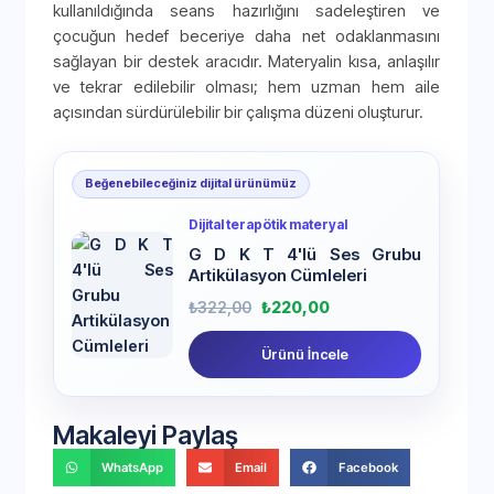
kullanıldığında seans hazırlığını sadeleştiren ve
çocuğun hedef beceriye daha net odaklanmasını
sağlayan bir destek aracıdır. Materyalin kısa, anlaşılır
ve tekrar edilebilir olması; hem uzman hem aile
açısından sürdürülebilir bir çalışma düzeni oluşturur.
Beğenebileceğiniz dijital ürünümüz
Dijital terapötik materyal
G D K T 4'lü Ses Grubu
Artikülasyon Cümleleri
₺
322,00
₺
220,00
Ürünü İncele
Makaleyi Paylaş
WhatsApp
Email
Facebook