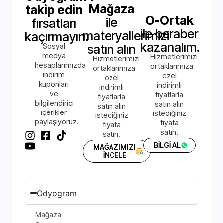
Mağaza
takip edin
O-Ortak
ile
fırsatları
ile beraber
materyallerimizi
kaçırmayın.
kazanalım.
Sosyal
satın alın
medya
Hizmetlerimizi
Hizmetlerimizi
hesaplarımızda
ortaklarımıza
ortaklarımıza
indirim
özel
özel
kuponları
indirimli
indirimli
ve
fiyatlarla
fiyatlarla
bilgilendirici
satın alın
satın alın
içerikler
istediğiniz
istediğiniz
paylaşıyoruz.
fiyata
fiyata
satın.
satın.
BİLGİ AL
MAĞAZIMIZI
İNCELE
Odyogram
Mağaza