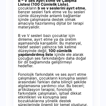
B – V Ses Ayırt Etme ve Çalışma
Listesi (100 Cümlelik Liste)
,
çocukların
b ve v seslerini ayırt etme
,
benzer sesleri fark etme ve bu sesleri
cümle düzeyinde anlamlı bağlamlar
içinde çalışmasına destek olmak
amacıyla hazırlanmış dijital bir terapi
materyalidir.
B ve V sesleri bazı çocuklar için
dinleme, ayırt etme ya da üretim
aşamasında karışabilir. Bu materyal,
hedef sesleri yalnızca tek kelime
düzeyinde değil,
100 cümlelik
yapılandırılmış liste
içinde ele alarak
çocuğun ses farkındalığını daha doğal
bir dil bağlamında geliştirmeyi
hedefler.
Fonolojik farkındalık ve ses ayırt etme
çalışmaları, çocukların konuşma sesleri
arasındaki farkları daha bilinçli şekilde
algılamasına yardımcı olur. Bu beceri;
artikülasyon terapisi, fonolojik
farkındalık çalışmaları, işitsel dikkat
etkinlikleri ve konuşma sesi
bozukluklarına yönelik destek
süreçlerinde önemli bir temel oluşturur.