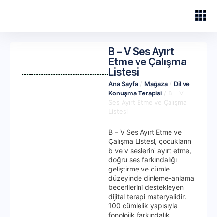
B – V Ses Ayırt
Etme ve Çalışma
Listesi
Ana Sayfa
/
Mağaza
/
Dil ve
Konuşma Terapisi
/ B – V
Ses Ayırt Etme ve Çalışma
Listesi
B – V Ses Ayırt Etme ve
Çalışma Listesi, çocukların
b ve v seslerini ayırt etme,
doğru ses farkındalığı
geliştirme ve cümle
düzeyinde dinleme-anlama
becerilerini destekleyen
dijital terapi materyalidir.
100 cümlelik yapısıyla
fonolojik farkındalık,