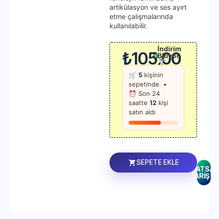
artikülasyon ve ses ayırt
etme çalışmalarında
kullanılabilir.
İndirim
₺
105,00
Bitiyor
⌛
🛒
5
kişinin
sepetinde •
⏰ Son 24
saatte
12
kişi
satın aldı
SEPETE EKLE
WHATSAP
SİPARİŞ