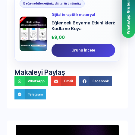
WhatsApp Grubumuz
Beğenebileceğiniz dijital ürünümüz
Dijital terapötik materyal
Eğlenceli Boyama Etkinlikleri:
Kodla ve Boya
₺
9,00
Ürünü İncele
Makaleyi Paylaş
WhatsApp
Email
Facebook
Telegram