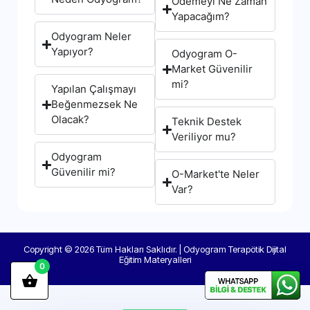
Ödemeyi Ne Zaman
Yapacağım?
Odyogram Neler
Yapıyor?
Odyogram O-
Market Güvenilir
mi?
Yapılan Çalışmayı
Beğenmezsek Ne
Olacak?
Teknik Destek
Veriliyor mu?
Odyogram
Güvenilir mi?
O-Market'te Neler
Var?
Copyright © 2026 Tüm Hakları Saklıdır. | Odyogram Terapötik Dijital
Eğitim Materyalleri
0