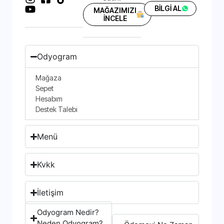
BİLGİ AL
MAĞAZIMIZI
İNCELE
Odyogram
Mağaza
Sepet
Hesabım
Destek Talebi
Menü
Kvkk
İletişim
Odyogram Nedir?
Neden Odyogram?