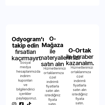
O-
Odyogram'ı
Mağaza
takip edin
O-Ortak
ile
fırsatları
ile beraber
materyallerimizi
kaçırmayın.
kazanalım.
Sosyal
satın alın
medya
Hizmetlerimizi
Hizmetlerimizi
hesaplarımızda
ortaklarımıza
ortaklarımıza
indirim
özel
özel
kuponları
indirimli
indirimli
ve
fiyatlarla
fiyatlarla
bilgilendirici
satın alın
satın alın
içerikler
istediğiniz
istediğiniz
paylaşıyoruz.
fiyata
fiyata
satın.
satın.