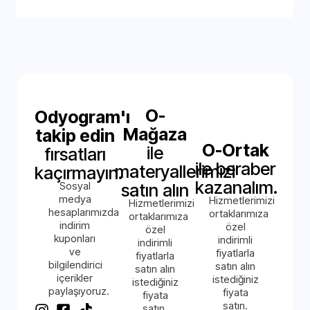
O-
Odyogram'ı
Mağaza
takip edin
O-Ortak
ile
fırsatları
ile beraber
materyallerimizi
kaçırmayın.
kazanalım.
Sosyal
satın alın
medya
Hizmetlerimizi
Hizmetlerimizi
hesaplarımızda
ortaklarımıza
ortaklarımıza
indirim
özel
özel
kuponları
indirimli
indirimli
ve
fiyatlarla
fiyatlarla
bilgilendirici
satın alın
satın alın
içerikler
istediğiniz
istediğiniz
paylaşıyoruz.
fiyata
fiyata
satın.
satın.