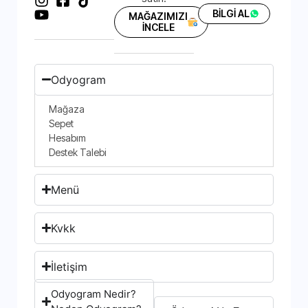
BİLGİ AL
MAĞAZIMIZI
İNCELE
Odyogram
Mağaza
Sepet
Hesabım
Destek Talebi
Menü
Kvkk
İletişim
Odyogram Nedir?