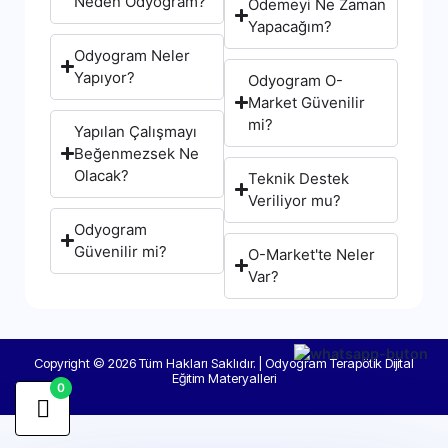
Neden Odyogram?
Ödemeyi Ne Zaman
Yapacağım?
Odyogram Neler
Yapıyor?
Odyogram O-
Market Güvenilir
mi?
Yapılan Çalışmayı
Beğenmezsek Ne
Olacak?
Teknik Destek
Veriliyor mu?
Odyogram
Güvenilir mi?
O-Market'te Neler
Var?
Copyright © 2026 Tüm Hakları Saklıdır. | Odyogram Terapötik Dijital
Eğitim Materyalleri
0