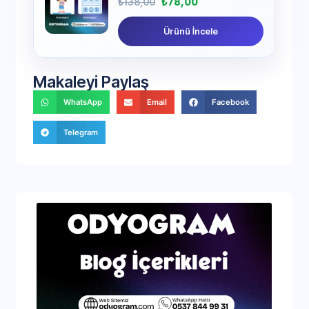
₺
138,00
₺
78,00
Ürünü İncele
Makaleyi Paylaş
WhatsApp
Email
Facebook
Telegram