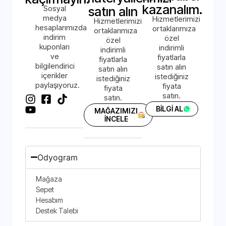
kazanalım.
Sosyal
satın alın
medya
Hizmetlerimizi
Hizmetlerimizi
hesaplarımızda
ortaklarımıza
ortaklarımıza
indirim
özel
özel
kuponları
indirimli
indirimli
ve
fiyatlarla
fiyatlarla
bilgilendirici
satın alın
satın alın
içerikler
istediğiniz
istediğiniz
paylaşıyoruz.
fiyata
fiyata
satın.
satın.
BİLGİ AL
MAĞAZIMIZI
İNCELE
Odyogram
Mağaza
Sepet
Hesabım
Destek Talebi