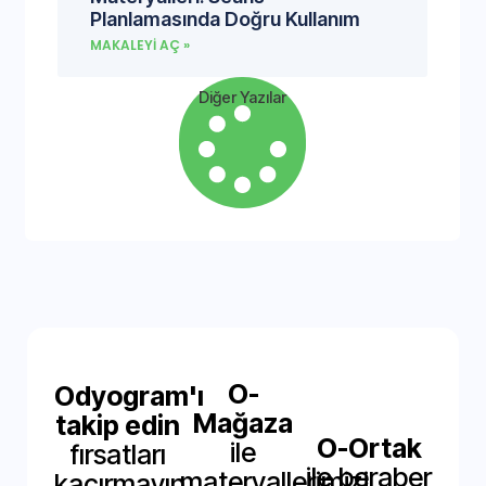
Planlamasında Doğru Kullanım
MAKALEYI AÇ »
Diğer Yazılar
O-
Odyogram'ı
Mağaza
takip edin
O-Ortak
ile
fırsatları
ile beraber
materyallerimizi
kaçırmayın.