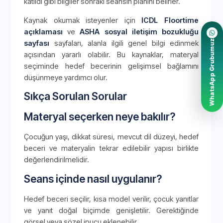
katıldı gibi bilgiler sonraki seansın planını belirler.
Kaynak okumak isteyenler için
ICDL Floortime
açıklaması
ve
ASHA sosyal iletişim bozukluğu
WhatsApp Grubumuz
sayfası
sayfaları, alanla ilgili genel bilgi edinmek
açısından yararlı olabilir. Bu kaynaklar, materyal
seçiminde hedef becerinin gelişimsel bağlamını
düşünmeye yardımcı olur.
Sıkça Sorulan Sorular
Materyal seçerken neye bakılır?
Çocuğun yaşı, dikkat süresi, mevcut dil düzeyi, hedef
beceri ve materyalin tekrar edilebilir yapısı birlikte
değerlendirilmelidir.
Seans içinde nasıl uygulanır?
Hedef beceri seçilir, kısa model verilir, çocuk yanıtlar
ve yanıt doğal biçimde genişletilir. Gerektiğinde
görsel veya sözel ipucu eklenebilir.