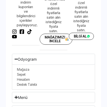
indirim
özel
özel
kuponları
indirimli
indirimli
ve
fiyatlarla
fiyatlarla
bilgilendirici
satın alın
satın alın
içerikler
istediğiniz
istediğiniz
paylaşıyoruz.
fiyata
fiyata
satın.
satın.
BİLGİ AL
MAĞAZIMIZI
İNCELE
Odyogram
Mağaza
Sepet
Hesabım
Destek Talebi
Menü