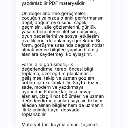
yazdırılabilir PDF materyalidir.
Ön değerlendirme görüşmeleri,
çocuğun yalnızca o anki performansını
değil; doğum öyküsünü, sağlık
geçmişini, aile gözlemlerini, günlük
yaşam becerilerini, iletişim biçimini,
oyun becerilerini ve sosyal etkileşim
özelliklerini de anlamayı gerektirir. Bu
form, görüşme sırasında dağınık notlar
almak yerine bilgileri yapılandırılmış
alanlara kaydetmeyi kolaylaştırır.
Form; aile görüşmesi, ilk
değerlendirme, terapi öncesi bilgi
toplama, özel eğitim planlaması,
gelişimsel takip ve uzman gözlem
notları için kullanılabilir. Sayfa düzeni
sade, modern ve yazdırmaya
uygundur. Kutucuklar, kısa cevap
alanları, çizgili not bölümleri ve uzman
değerlendirme alanları sayesinde hem
aileden alınan bilgiler hem de uzmanın
ilk izlenimleri aynı dosyada
toplanabilir.
Materyal tanı koyma amacı taşımaz.