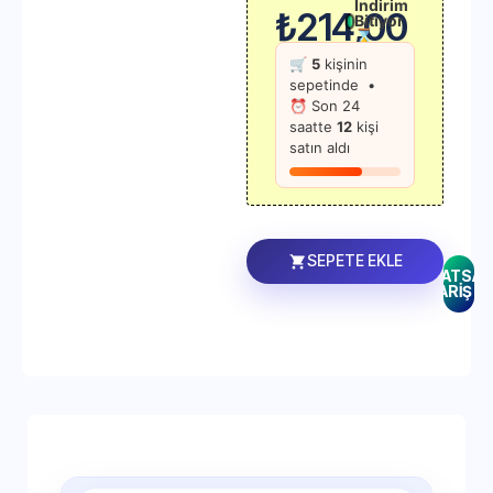
İndirim
₺
214,00
Bitiyor
⌛
🛒
5
kişinin
sepetinde •
⏰ Son 24
saatte
12
kişi
satın aldı
SEPETE EKLE
WHATSAP
SİPARİŞ