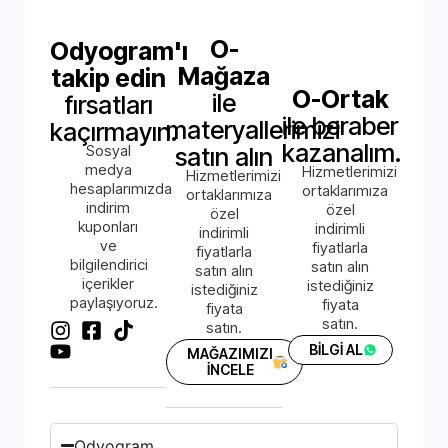
O-
Odyogram'ı
Mağaza
takip edin
O-Ortak
ile
fırsatları
ile beraber
materyallerimizi
kaçırmayın.
kazanalım.
Sosyal
satın alın
medya
Hizmetlerimizi
Hizmetlerimizi
hesaplarımızda
ortaklarımıza
ortaklarımıza
indirim
özel
özel
kuponları
indirimli
indirimli
ve
fiyatlarla
fiyatlarla
bilgilendirici
satın alın
satın alın
içerikler
istediğiniz
istediğiniz
paylaşıyoruz.
fiyata
fiyata
satın.
satın.
BİLGİ AL
MAĞAZIMIZI
İNCELE
Odyogram