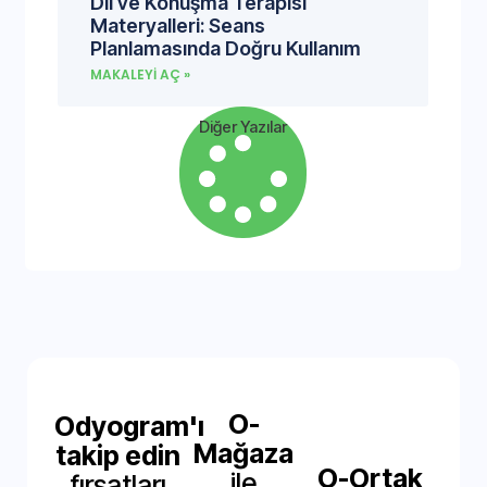
Dil ve Konuşma Terapisi
Materyalleri: Seans
Planlamasında Doğru Kullanım
MAKALEYI AÇ »
Diğer Yazılar
O-
Odyogram'ı
Mağaza
takip edin
O-Ortak
ile
fırsatları