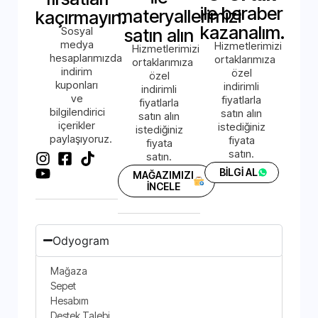
ile beraber
materyallerimizi
kaçırmayın.
kazanalım.
Sosyal
satın alın
medya
Hizmetlerimizi
Hizmetlerimizi
hesaplarımızda
ortaklarımıza
ortaklarımıza
indirim
özel
özel
kuponları
indirimli
indirimli
ve
fiyatlarla
fiyatlarla
bilgilendirici
satın alın
satın alın
içerikler
istediğiniz
istediğiniz
paylaşıyoruz.
fiyata
fiyata
satın.
satın.
BİLGİ AL
MAĞAZIMIZI
İNCELE
Odyogram
Mağaza
Sepet
Hesabım
Destek Talebi