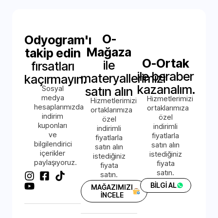
O-
Odyogram'ı
Mağaza
takip edin
O-Ortak
ile
fırsatları
ile beraber
materyallerimizi
kaçırmayın.
kazanalım.
Sosyal
satın alın
medya
Hizmetlerimizi
Hizmetlerimizi
hesaplarımızda
ortaklarımıza
ortaklarımıza
indirim
özel
özel
kuponları
indirimli
indirimli
ve
fiyatlarla
fiyatlarla
bilgilendirici
satın alın
satın alın
içerikler
istediğiniz
istediğiniz
paylaşıyoruz.
fiyata
fiyata
satın.
satın.
BİLGİ AL
MAĞAZIMIZI
İNCELE