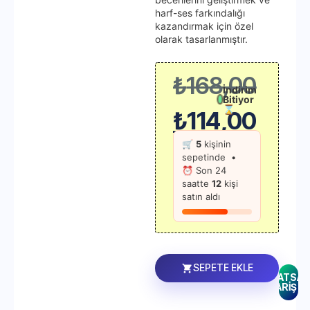
harf-ses farkındalığı
kazandırmak için özel
olarak tasarlanmıştır.
₺
168,00
İndirim
Bitiyor
⌛
₺
114,00
🛒
5
kişinin
sepetinde •
⏰ Son 24
saatte
12
kişi
satın aldı
SEPETE EKLE
WHATSAP
SİPARİŞ