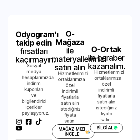
O-
Odyogram'ı
Mağaza
takip edin
O-Ortak
ile
fırsatları
ile beraber
materyallerimizi
kaçırmayın.
kazanalım.
Sosyal
satın alın
medya
Hizmetlerimizi
Hizmetlerimizi
hesaplarımızda
ortaklarımıza
ortaklarımıza
indirim
özel
özel
kuponları
indirimli
indirimli
ve
fiyatlarla
fiyatlarla
bilgilendirici
satın alın
satın alın
içerikler
istediğiniz
istediğiniz
paylaşıyoruz.
fiyata
fiyata
satın.
satın.
BİLGİ AL
MAĞAZIMIZI
İNCELE