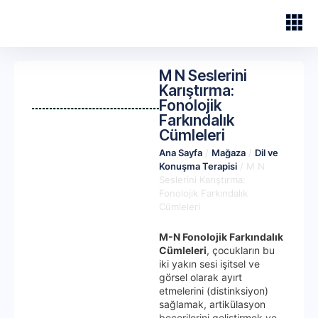
M N Seslerini
Karıştırma:
Fonolojik
Farkındalık
Cümleleri
Ana Sayfa
/
Mağaza
/
Dil ve
Konuşma Terapisi
/ M N
Seslerini Karıştırma:
Fonolojik Farkındalık
Cümleleri
M-N Fonolojik Farkındalık
Cümleleri
, çocukların bu
iki yakın sesi işitsel ve
görsel olarak ayırt
etmelerini (distinksiyon)
sağlamak, artikülasyon
becerilerini geliştirmek ve