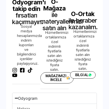
O-
Odyogram'ı
Mağaza
takip edin
O-Ortak
ile
fırsatları
ile beraber
materyallerimizi
kaçırmayın.
kazanalım.
Sosyal
satın alın
medya
Hizmetlerimizi
Hizmetlerimizi
hesaplarımızda
ortaklarımıza
ortaklarımıza
indirim
özel
özel
kuponları
indirimli
indirimli
ve
fiyatlarla
fiyatlarla
bilgilendirici
satın alın
satın alın
içerikler
istediğiniz
istediğiniz
paylaşıyoruz.
fiyata
fiyata
satın.
satın.
BİLGİ AL
MAĞAZIMIZI
İNCELE
Odyogram
Mağaza