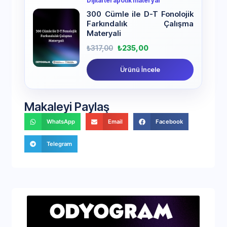
Dijital terapötik materyal
300 Cümle ile D-T Fonolojik
Farkındalık Çalışma
Materyali
₺
317,00
₺
235,00
Ürünü İncele
Makaleyi Paylaş
WhatsApp
Email
Facebook
Telegram