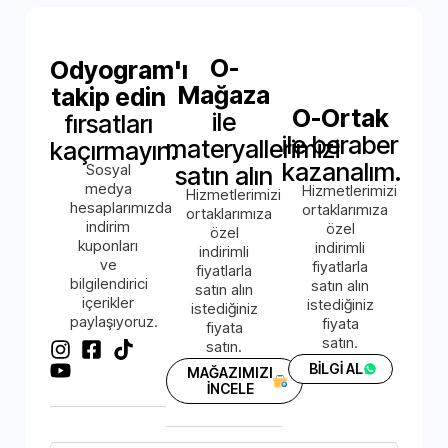
O-
Odyogram'ı
Mağaza
takip edin
O-Ortak
ile
fırsatları
ile beraber
materyallerimizi
kaçırmayın.
kazanalım.
Sosyal
satın alın
medya
Hizmetlerimizi
Hizmetlerimizi
hesaplarımızda
ortaklarımıza
ortaklarımıza
indirim
özel
özel
kuponları
indirimli
indirimli
ve
fiyatlarla
fiyatlarla
bilgilendirici
satın alın
satın alın
içerikler
istediğiniz
istediğiniz
paylaşıyoruz.
fiyata
fiyata
satın.
satın.
BİLGİ AL
MAĞAZIMIZI
İNCELE