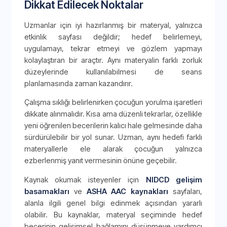
Dikkat Edilecek Noktalar
Uzmanlar için iyi hazırlanmış bir materyal, yalnızca
etkinlik sayfası değildir; hedef belirlemeyi,
uygulamayı, tekrar etmeyi ve gözlem yapmayı
kolaylaştıran bir araçtır. Aynı materyalin farklı zorluk
düzeylerinde kullanılabilmesi de seans
planlamasında zaman kazandırır.
Çalışma sıklığı belirlenirken çocuğun yorulma işaretleri
dikkate alınmalıdır. Kısa ama düzenli tekrarlar, özellikle
yeni öğrenilen becerilerin kalıcı hale gelmesinde daha
sürdürülebilir bir yol sunar. Uzman, aynı hedefi farklı
materyallerle ele alarak çocuğun yalnızca
ezberlenmiş yanıt vermesinin önüne geçebilir.
Kaynak okumak isteyenler için
NIDCD gelişim
basamakları
ve
ASHA AAC kaynakları
sayfaları,
alanla ilgili genel bilgi edinmek açısından yararlı
olabilir. Bu kaynaklar, materyal seçiminde hedef
becerinin gelişimsel bağlamını düşünmeye yardımcı