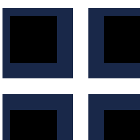
İçeriğe
atla