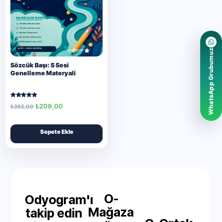
WhatsApp Grubumuz
Sözcük Başı: S Sesi
Genelleme Materyali
5 üzerinden
₺
209,00
₺
362,00
5.00
oy aldı
Sepete Ekle
O-
Odyogram'ı
Mağaza
takip edin