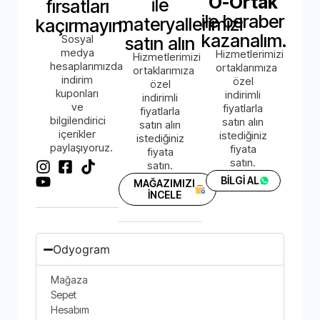
O-Ortak
ile
fırsatları
ile beraber
materyallerimizi
kaçırmayın.
kazanalım.
Sosyal
satın alın
medya
Hizmetlerimizi
Hizmetlerimizi
hesaplarımızda
ortaklarımıza
ortaklarımıza
indirim
özel
özel
kuponları
indirimli
indirimli
ve
fiyatlarla
fiyatlarla
bilgilendirici
satın alın
satın alın
içerikler
istediğiniz
istediğiniz
paylaşıyoruz.
fiyata
fiyata
satın.
satın.
BİLGİ AL
MAĞAZIMIZI
İNCELE
Odyogram
Mağaza
Sepet
Hesabım